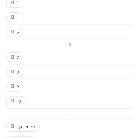
3
4
5
6
7
8
9
10
…
siguiente ›