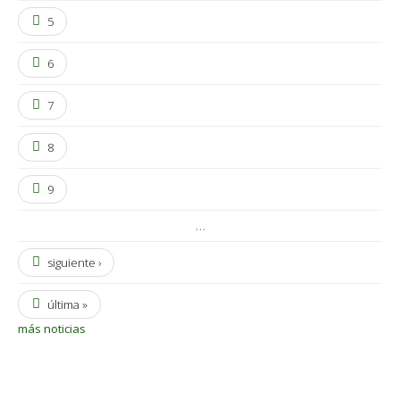
5
6
7
8
9
…
siguiente ›
última »
más noticias