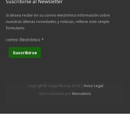
Suscribirse al Newsletter
Si desea recibir en su correo electrónico información sobre
nuestras últimas novedades y noticias, rellene este simple
formulario.
correo Electrónico
*
Copyright© Asaja Murcia 2014 |
Aviso Legal
Sitio realizado por
Neovaloris