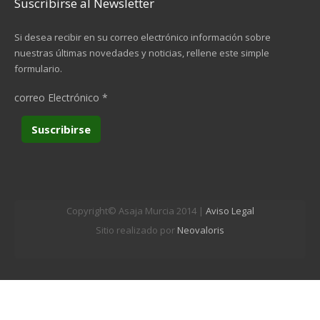
Suscribirse al Newsletter
Si desea recibir en su correo electrónico información sobre
nuestras últimas novedades y noticias, rellene este simple
formulario.
correo Electrónico
*
Copyright© Asaja Murcia 2014 |
Aviso Legal
Sitio realizado por
Neovaloris