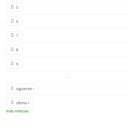
5
6
7
8
9
…
siguiente ›
última »
más noticias