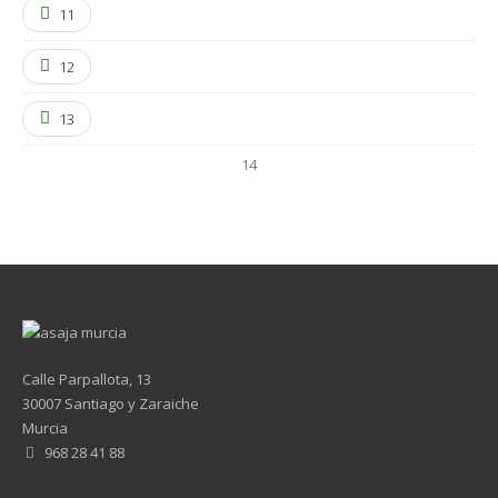
11
12
13
14
Calle Parpallota, 13
30007 Santiago y Zaraiche
Murcia
968 28 41 88