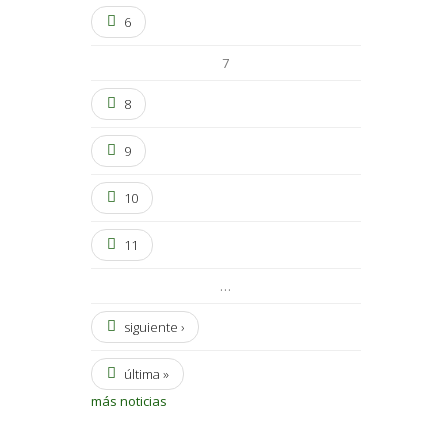
6
7
8
9
10
11
…
siguiente ›
última »
más noticias