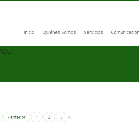
Inicio
Quiénes Somos
Servicios
Comunicación
aquí
‹ anterior
1
2
3
4