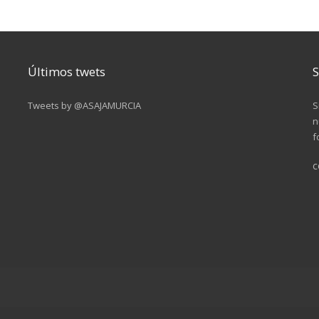
Últimos twets
S
Tweets by @ASAJAMURCIA
S
n
f
c