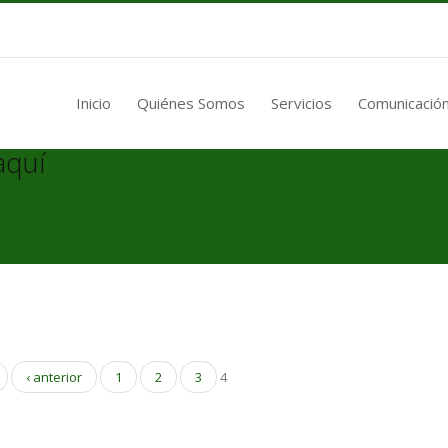
Inicio
Quiénes Somos
Servicios
Comunicación
aquí
‹ anterior
1
2
3
4