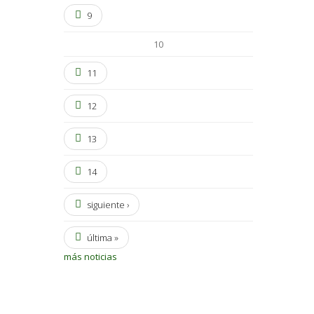
9
10
11
12
13
14
siguiente ›
última »
más noticias