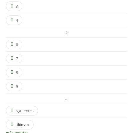
3
4
5
6
7
8
9
…
siguiente ›
última »
más noticias