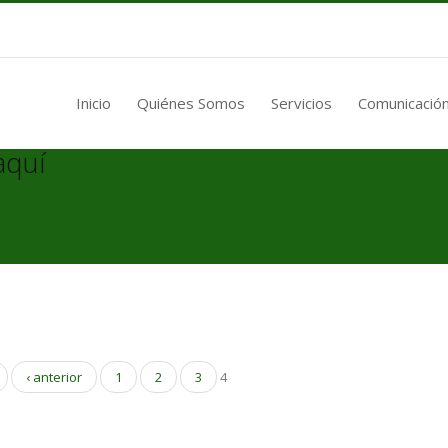
Inicio
Quiénes Somos
Servicios
Comunicación
aquí
‹ anterior
1
2
3
4