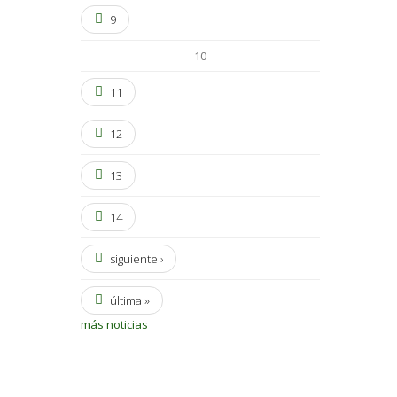
9
10
11
12
13
14
siguiente ›
última »
más noticias