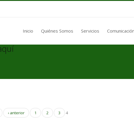
Inicio
Quiénes Somos
Servicios
Comunicación
aquí
‹ anterior
1
2
3
4