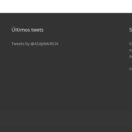
Últimos twets
S
Tweets by @ASAJAMURCIA
S
n
f
c