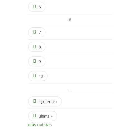
5
6
7
8
9
10
…
siguiente ›
última »
más noticias