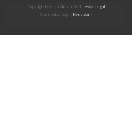
Copyright© Asaja Murcia 2014 |
Aviso Legal
Sitio realizado por
Neovaloris