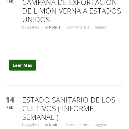
CAMPAÑA DE EXPORTACIÓN
Feb
DE LIMÓN VERNA A ESTADOS
UNIDOS
by
agalvez
in
Noticia
0comentarios
tagged:
Leer Más
14
ESTADO SANITARIO DE LOS
CULTIVOS ( INFORME
Feb
SEMANAL )
by
agalvez
in
Noticia
0comentarios
tagged: