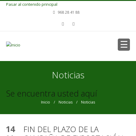
Pasar al contenido principal
968 28 41 88
Noticias
Se encuentra usted aquí
Inicio
/
Noticias
/ Noticias
14
FIN DEL PLAZO DE LA