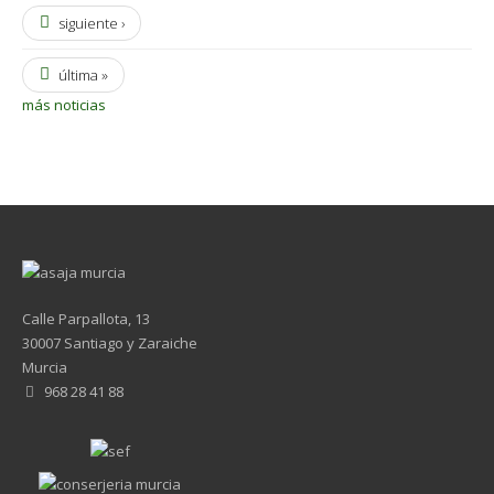
siguiente ›
última »
más noticias
Calle Parpallota, 13
30007 Santiago y Zaraiche
Murcia
968 28 41 88