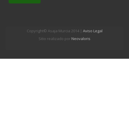
Copyright© Asaja Murcia 2014 |
Aviso Legal
Sitio realizado por
Neovaloris