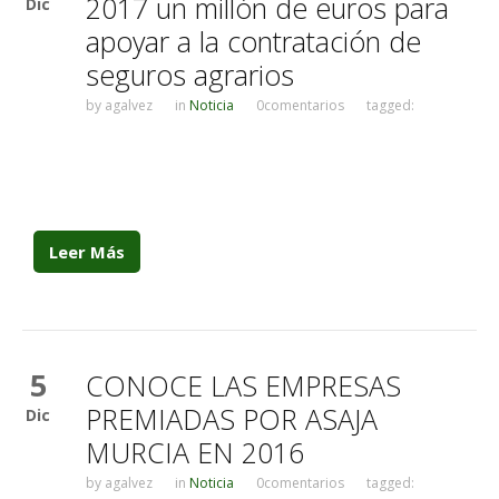
2017 un millón de euros para
Dic
apoyar a la contratación de
seguros agrarios
by
agalvez
in
Noticia
0comentarios
tagged:
Leer Más
5
CONOCE LAS EMPRESAS
PREMIADAS POR ASAJA
Dic
MURCIA EN 2016
by
agalvez
in
Noticia
0comentarios
tagged: