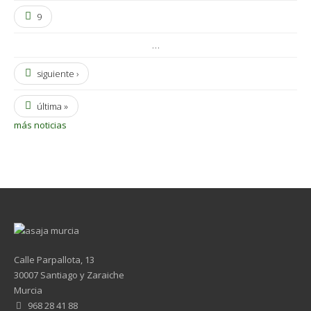
9
…
siguiente ›
última »
más noticias
Calle Parpallota, 13
30007 Santiago y Zaraiche
Murcia
968 28 41 88