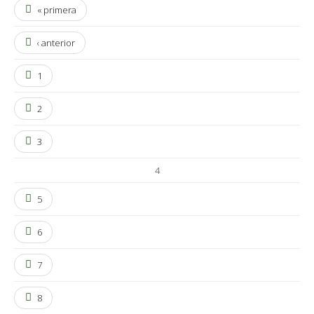
« primera
‹ anterior
1
2
3
4
5
6
7
8