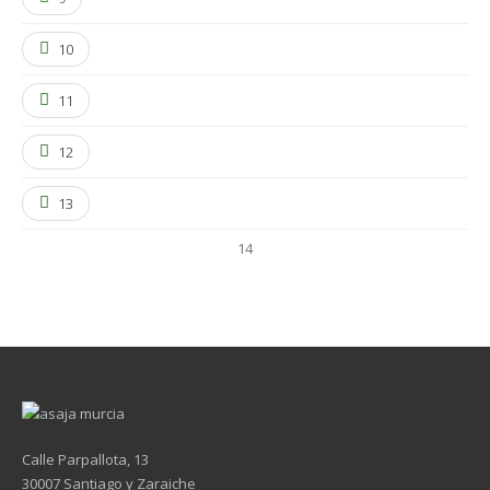
10
11
12
13
14
Calle Parpallota, 13
30007 Santiago y Zaraiche