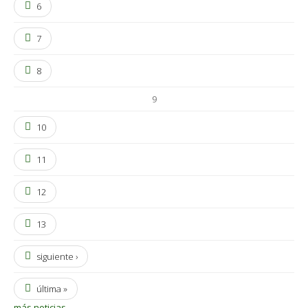
6
7
8
9
10
11
12
13
siguiente ›
última »
más noticias