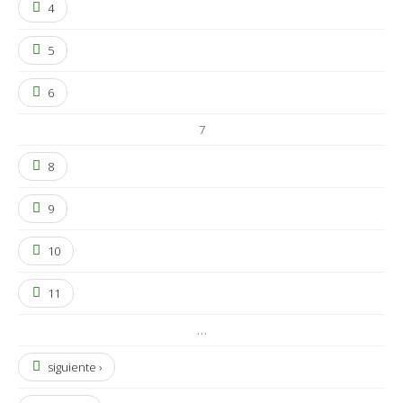
4
5
6
7
8
9
10
11
…
siguiente ›