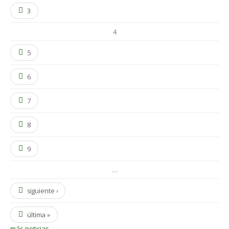
3
4
5
6
7
8
9
…
siguiente ›
última »
más noticias