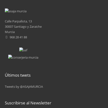
4
5
Calle Parpallota, 13
6
30007 Santiago y Zaraiche
Murcia
7
968 28 41 88
8
9
10
Últimos twets
11
Tweets by @ASAJAMURCIA
12
…
Suscribirse al Newsletter