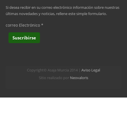
siguiente ›
Si desea recibir en su correo electrónico información sobre nuestras
últimas novedades y noticias, rellene este simple formulario.
última »
correo Electrónico
*
Copyright© Asaja Murcia 2014 |
Aviso Legal
Sitio realizado por
Neovaloris