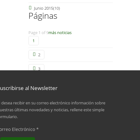
Junio 2015
(10)
Páginas
Page 1 of 9
más noticias
1
2
3
4
uscribirse al Newsletter
5
i desea recibir en su correo electrónico información sobre
uestras últimas novedades y noticias, rellene este simple
6
ormulario.
7
orreo Electrónico
*
8