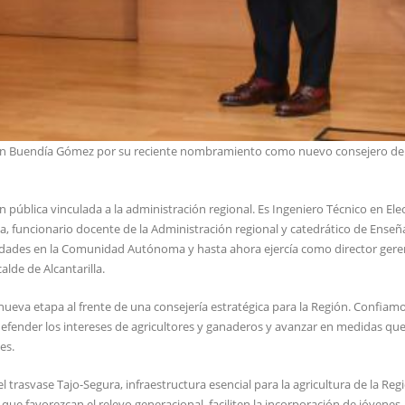
quín Buendía Gómez por su reciente nombramiento como nuevo consejero de
 pública vinculada a la administración regional. Es Ingeniero Técnico en Ele
ena, funcionario docente de la Administración regional y catedrático de Ense
dades en la Comunidad Autónoma y hasta ahora ejercía como director gere
de de Alcantarilla.
ueva etapa al frente de una consejería estratégica para la Región. Confiam
, defender los intereses de agricultores y ganaderos y avanzar en medidas qu
es.
trasvase Tajo-Segura, infraestructura esencial para la agricultura de la Reg
 que favorezcan el relevo generacional, faciliten la incorporación de jóvenes