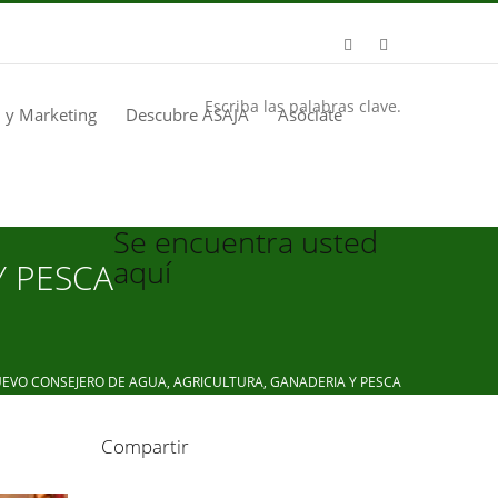
Escriba las palabras clave.
 y Marketing
Descubre ASAJA
Asóciate
Se encuentra usted
aquí
Y PESCA
O CONSEJERO DE AGUA, AGRICULTURA, GANADERIA Y PESCA
Compartir