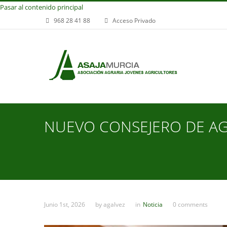
Pasar al contenido principal
968 28 41 88
Acceso Privado
NUEVO CONSEJERO DE AG
Junio 1st, 2026
by
agalvez
in
Noticia
0 comments