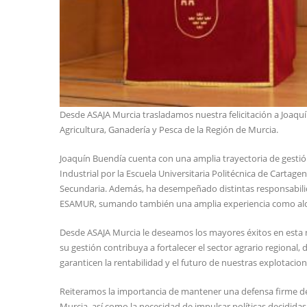
Desde ASAJA Murcia trasladamos nuestra felicitación a Joa
Agricultura, Ganadería y Pesca de la Región de Murcia.
Joaquín Buendía cuenta con una amplia trayectoria de gestión
Industrial por la Escuela Universitaria Politécnica de Cartag
Secundaria. Además, ha desempeñado distintas responsabili
ESAMUR, sumando también una amplia experiencia como alcal
Desde ASAJA Murcia le deseamos los mayores éxitos en esta n
su gestión contribuya a fortalecer el sector agrario regional
garanticen la rentabilidad y el futuro de nuestras explotacion
Reiteramos la importancia de mantener una defensa firme del 
Murcia, así como la necesidad de impulsar políticas decididas