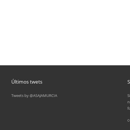
Últimos twets
S
Tweets by @ASAJAMURCIA
S
n
f
c