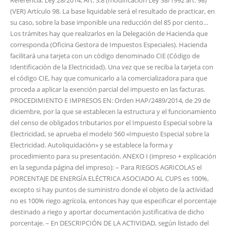
Referencia: Ley 28/2014, Art. 3.8 (modificación Ley 38/1992 art. 98)
(VER) Artículo 98. La base liquidable será el resultado de practicar, en
su caso, sobre la base imponible una reducción del 85 por ciento…
Los trámites hay que realizarlos en la Delegación de Hacienda que
corresponda (Oficina Gestora de Impuestos Especiales). Hacienda
facilitará una tarjeta con un código denominado CIE (Código de
Identificación de la Electricidad). Una vez que se reciba la tarjeta con
el código CIE, hay que comunicarlo a la comercializadora para que
proceda a aplicar la exención parcial del impuesto en las facturas.
PROCEDIMIENTO E IMPRESOS EN: Orden HAP/2489/2014, de 29 de
diciembre, por la que se establecen la estructura y el funcionamiento
del censo de obligados tributarios por el Impuesto Especial sobre la
Electricidad, se aprueba el modelo 560 «Impuesto Especial sobre la
Electricidad. Autoliquidación» y se establece la forma y
procedimiento para su presentación. ANEXO I (impreso + explicación
en la segunda página del impreso): – Para RIEGOS AGRICOLAS el
PORCENTAJE DE ENERGÍA ELÉCTRICA ASOCIADO AL CUPS es 100%,
excepto si hay puntos de suministro donde el objeto de la actividad
no es 100% riego agrícola, entonces hay que especificar el porcentaje
destinado a riego y aportar documentación justificativa de dicho
porcentaje. – En DESCRIPCIÓN DE LA ACTIVIDAD, según listado del