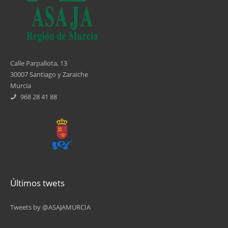
6
7
8
Calle Parpallota, 13
30007 Santiago y Zaraiche
9
Murcia
968 28 41 88
…
siguiente ›
última »
Últimos twets
Tweets by @ASAJAMURCIA