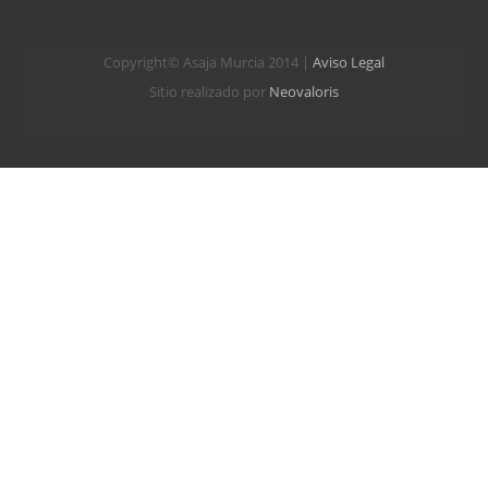
Copyright© Asaja Murcia 2014 |
Aviso Legal
Sitio realizado por
Neovaloris