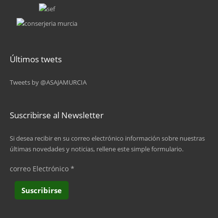
6
7
8
Últimos twets
9
Tweets by @ASAJAMURCIA
…
siguiente ›
Suscribirse al Newsletter
última »
Si desea recibir en su correo electrónico información sobre nuestras
últimas novedades y noticias, rellene este simple formulario.
correo Electrónico
*