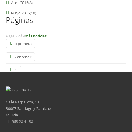
Abril 2016
(8)
Mayo 2016
(10)
Páginas
Page 2 of 9
más noticias
« primera
‹ anterior
1
2
3
Calle Parpallota, 13
30007 Santiago y Zaraiche
4
Murcia
968 28 41 88
5