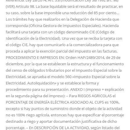
Referencia: Ley 28/2014, Art. 3.8 (modificación Ley 38/1992 art. 98)
(VER) Artículo 98. La base liquidable será el resultado de practicar, en
su caso, sobre la base imponible una reducción del 85 por ciento…
Los trámites hay que realizarlos en la Delegación de Hacienda que
corresponda (Oficina Gestora de Impuestos Especiales). Hacienda
facilitará una tarjeta con un código denominado CIE (Código de
Identificación de la Electricidad). Una vez que se reciba la tarjeta con
el código CIE, hay que comunicarlo a la comercializadora para que
proceda a aplicar la exención parcial del impuesto en las facturas.
PROCEDIMIENTO E IMPRESOS EN: Orden HAP/2489/2014, de 29 de
diciembre, por la que se establecen la estructura y el funcionamiento
del censo de obligados tributarios por el Impuesto Especial sobre la
Electricidad, se aprueba el modelo 560 «Impuesto Especial sobre la
Electricidad. Autoliquidación» y se establece la forma y
procedimiento para su presentación. ANEXO I (impreso + explicación
en la segunda página del impreso): – Para RIEGOS AGRICOLAS el
PORCENTAJE DE ENERGÍA ELÉCTRICA ASOCIADO AL CUPS es 100%,
excepto si hay puntos de suministro donde el objeto de la actividad
no es 100% riego agrícola, entonces hay que especificar el porcentaje
destinado a riego y aportar documentación justificativa de dicho
porcentaje. – En DESCRIPCIÓN DE LA ACTIVIDAD, según listado del