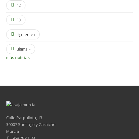
12
13
siguiente ›
última »
más noticias
Calle Parpallota, 13
30007 Santiago y Zaraiche
Murcia
968 28 41 88