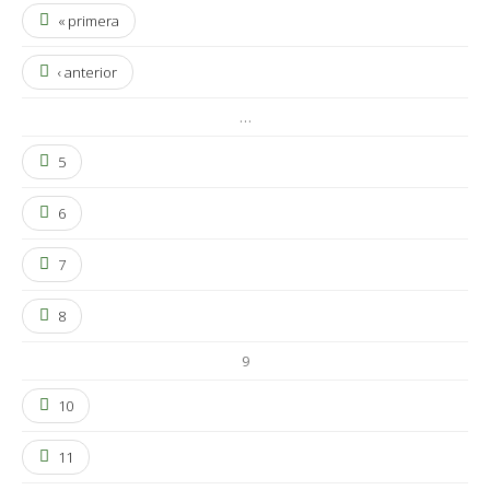
« primera
‹ anterior
…
5
6
7
8
9
10
11