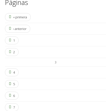
Páginas
« primera
‹ anterior
1
2
3
4
5
6
7