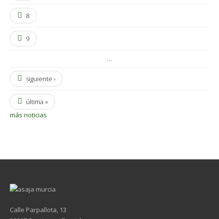
8
9
…
siguiente ›
última »
más noticias
Calle Parpallota, 13