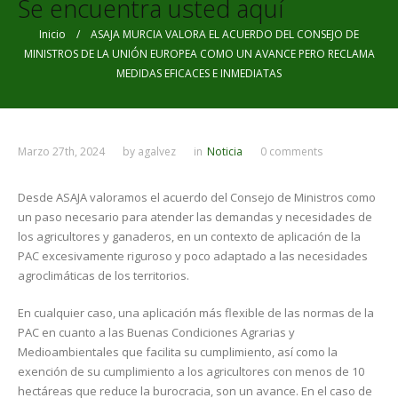
Se encuentra usted aquí
Inicio
/ ASAJA MURCIA VALORA EL ACUERDO DEL CONSEJO DE
MINISTROS DE LA UNIÓN EUROPEA COMO UN AVANCE PERO RECLAMA
MEDIDAS EFICACES E INMEDIATAS
Marzo 27th, 2024
by
agalvez
in
Noticia
0 comments
Desde ASAJA valoramos el acuerdo del Consejo de Ministros como
un paso necesario para atender las demandas y necesidades de
los agricultores y ganaderos, en un contexto de aplicación de la
PAC excesivamente riguroso y poco adaptado a las necesidades
agroclimáticas de los territorios.
En cualquier caso, una aplicación más flexible de las normas de la
PAC en cuanto a las Buenas Condiciones Agrarias y
Medioambientales que facilita su cumplimiento, así como la
exención de su cumplimiento a los agricultores con menos de 10
hectáreas que reduce la burocracia, son un avance. En el caso de