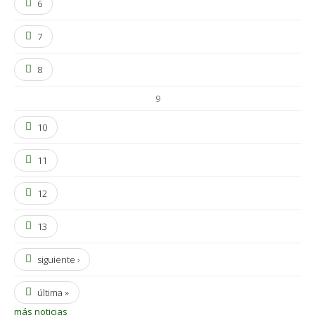
6
7
8
9
10
11
12
13
siguiente ›
última »
más noticias