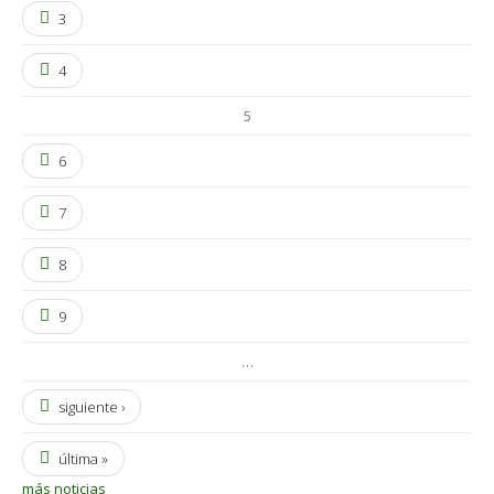
3
4
5
6
7
8
9
…
siguiente ›
última »
más noticias