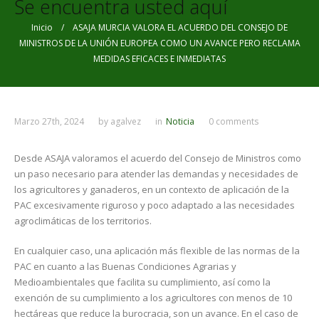
Se encuentra usted aquí
Inicio
/ ASAJA MURCIA VALORA EL ACUERDO DEL CONSEJO DE
MINISTROS DE LA UNIÓN EUROPEA COMO UN AVANCE PERO RECLAMA
MEDIDAS EFICACES E INMEDIATAS
Marzo 27th, 2024
by
agalvez
in
Noticia
0 comments
Desde ASAJA valoramos el acuerdo del Consejo de Ministros como
un paso necesario para atender las demandas y necesidades de
los agricultores y ganaderos, en un contexto de aplicación de la
PAC excesivamente riguroso y poco adaptado a las necesidades
agroclimáticas de los territorios.
En cualquier caso, una aplicación más flexible de las normas de la
PAC en cuanto a las Buenas Condiciones Agrarias y
Medioambientales que facilita su cumplimiento, así como la
exención de su cumplimiento a los agricultores con menos de 10
hectáreas que reduce la burocracia, son un avance. En el caso de