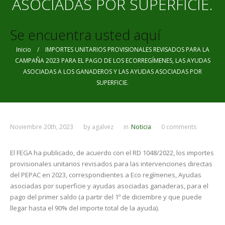
ASOCIADAS POR SUPERFICIE.
Se encuentra usted aquí
Inicio
/ IMPORTES UNITARIOS PROVISIONALES REVISADOS PARA LA
CAMPAÑA 2023 PARA EL PAGO DE LOS ECORREGÍMENES, LAS AYUDAS
ASOCIADAS A LOS GANADEROS Y LAS AYUDAS ASOCIADAS POR
SUPERFICIE.
Noviembre 20th, 2023
by
agalvez
in
Noticia
0 comments
El FEGA ha publicado, de acuerdo con el RD 1048/2022, los importes
provisionales unitarios revisados para las intervenciones directas
del PEPAC en 2023, correspondientes a Eco regímenes, Ayudas
asociadas por superficie y ayudas asociadas ganaderas, para el
pago del primer saldo (a partir del 1º de diciembre y que puede
llegar hasta el 90% del importe total de la ayuda).