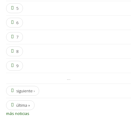
5
6
7
8
9
…
siguiente ›
última »
más noticias