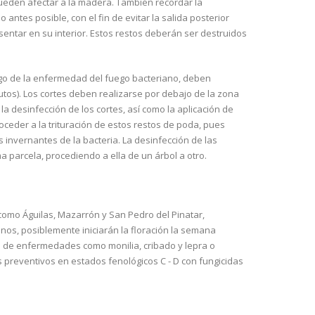
pueden afectar a la madera. También recordar la
 antes posible, con el fin de evitar la salida posterior
entar en su interior. Estos restos deberán ser destruidos
esgo de la enfermedad del fuego bacteriano, deben
utos). Los cortes deben realizarse por debajo de la zona
 desinfección de los cortes, así como la aplicación de
proceder a la trituración de estos restos de poda, pues
invernantes de la bacteria. La desinfección de las
 parcela, procediendo a ella de un árbol a otro.
como Águilas, Mazarrón y San Pedro del Pinatar,
os, posiblemente iniciarán la floración la semana
n de enfermedades como monilia, cribado y lepra o
 preventivos en estados fenológicos C - D con fungicidas