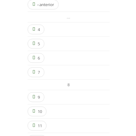
‹ anterior
…
4
5
6
7
8
9
10
11