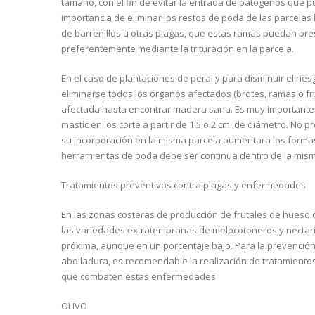
tamaño, con el fin de evitar la entrada de patógenos que 
importancia de eliminar los restos de poda de las parcelas lo
de barrenillos u otras plagas, que estas ramas puedan pres
preferentemente mediante la trituración en la parcela.
En el caso de plantaciones de peral y para disminuir el ri
eliminarse todos los órganos afectados (brotes, ramas o fr
afectada hasta encontrar madera sana. Es muy importante la
mastíc en los corte a partir de 1,5 o 2 cm. de diámetro. No 
su incorporación en la misma parcela aumentara las formas 
herramientas de poda debe ser continua dentro de la misma
Tratamientos preventivos contra plagas y enfermedades
En las zonas costeras de producción de frutales de hueso 
las variedades extratempranas de melocotoneros y nectarin
próxima, aunque en un porcentaje bajo. Para la prevenció
abolladura, es recomendable la realización de tratamientos
que combaten estas enfermedades
OLIVO