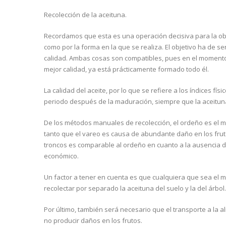
Recolección de la aceituna.
Recordamos que esta es una operación decisiva para la obt
como por la forma en la que se realiza. El objetivo ha de s
calidad. Ambas cosas son compatibles, pues en el momento 
mejor calidad, ya está prácticamente formado todo él.
La calidad del aceite, por lo que se refiere a los índices fí
periodo después de la maduración, siempre que la aceitun
De los métodos manuales de recolección, el ordeño es el m
tanto que el vareo es causa de abundante daño en los fru
troncos es comparable al ordeño en cuanto a la ausencia d
económico.
Un factor a tener en cuenta es que cualquiera que sea el
recolectar por separado la aceituna del suelo y la del árbol.
Por último, también será necesario que el transporte a la 
no producir daños en los frutos.