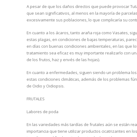
A pesar de que los daños directos que puede provocar Tut
que sean significativos, al menos en la mayoría de parcela
excesivamente sus poblaciones, lo que complicaría su contro
En cuanto a los ácaros, tanto araña roja como Vasates, si
estas plagas, en condiciones de bajas temperaturas, parece
en días con buenas condiciones ambientales, en las que l
tratamiento sea eficaz es muy importante realizarlo con una 
de los frutos, haz y envés de las hojas).
En cuanto a enfermedades, siguen siendo un problema lo
estas condiciones climáticas, además de los problemas fú
de Oidio y Oidiopsis.
FRUTALES
Labores de poda
En las variedades más tardías de frutales aún se están re
importancia que tiene utilizar productos cicatrizantes en l