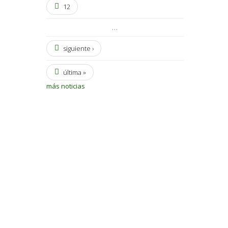
12
…
siguiente ›
última »
más noticias