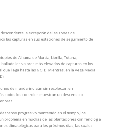
es descendente, a excepción de las zonas de
co las capturas en sus estaciones de seguimiento de
cipios de Alhama de Murcia, Librilla, Totana,
n hallado los valores más elevados de capturas en los
l que llega hasta las 6 CTD. Mientras, en la Vega Media
D).
iones de mandarino aún sin recolectar, en
ás, todos los controles muestran un descenso o
eriores.
 descenso progresivo mantenido en el tiempo, los
 un problema en muchas de las plantaciones con fenología
nes climatológicas para los próximos días, las cuales