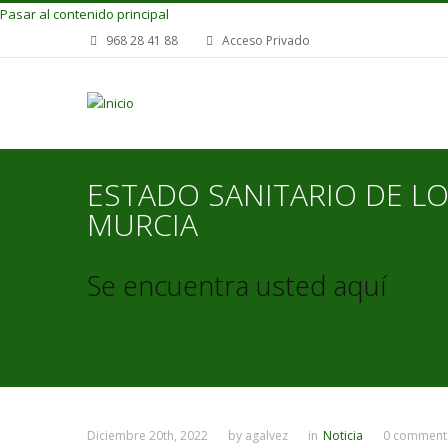
Pasar al contenido principal
968 28 41 88
Acceso Privado
ESTADO SANITARIO DE L
MURCIA
Se encuentra usted aquí
Diciembre 20th, 2022
by
agalvez
in
Noticia
0 comment