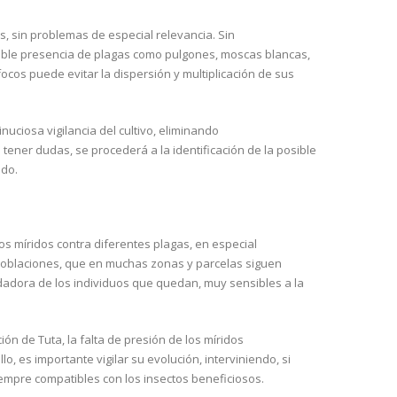
s, sin problemas de especial relevancia. Sin
sible presencia de plagas como pulgones, moscas blancas,
focos puede evitar la dispersión y multiplicación de sus
inuciosa vigilancia del cultivo, eliminando
ener dudas, se procederá a la identificación de la posible
ado.
os míridos contra diferentes plagas, en especial
 poblaciones, que en muchas zonas y parcelas siguen
dadora de los individuos que quedan, muy sensibles a la
n de Tuta, la falta de presión de los míridos
o, es importante vigilar su evolución, interviniendo, si
iempre compatibles con los insectos beneficiosos.