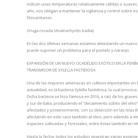
indican unas temperaturas relativamente cálidas o suaves y
año, nos obligan a mantener la vigilancia y control sobre 
fitosanitarias.
Oruga rosada (Anatrachyntis badia)
En las dos últimas semanas estamos detectando un nuevo as
puede suponer un problema para el pomelo y naranjo.
EXPANSIÓN DE UN NUEVO CICADÉLIDO EXÓTICO EN LA PENÍN
TRANSMISOR DE XYLELLA FASTIDIOSA
Una de las mayores amenazas en cultivos importantes en Esp
actualidad, es la bacteria Xylella fastidiosa, la cual provoc
Dicha bacteria se hizo famosa en 2016, a raíz de los grave
y sur de Italia, produciendo el “decaimiento súbito del oli
afectados y posteriormente, con su detección en las Islas B
afectando en este caso también al olivo, pero además a 
especies cultivadas y forestales, entre éstas también en Viti
Hasta la fecha, todos los estudios muestran varias especies