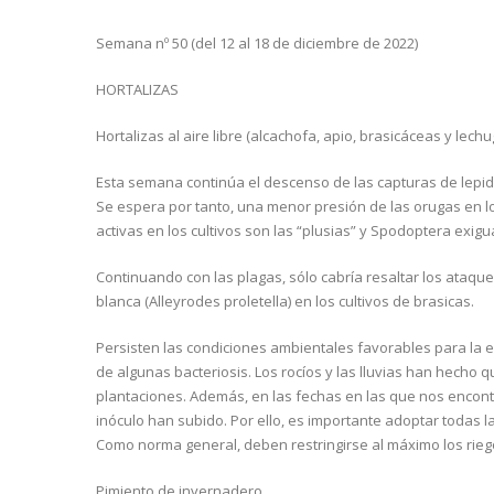
Semana nº 50 (del 12 al 18 de diciembre de 2022)
HORTALIZAS
Hortalizas al aire libre (alcachofa, apio, brasicáceas y lechu
Esta semana continúa el descenso de las capturas de lepidó
Se espera por tanto, una menor presión de las orugas en l
activas en los cultivos son las “plusias” y Spodoptera exigua y
Continuando con las plagas, sólo cabría resaltar los ataq
blanca (Alleyrodes proletella) en los cultivos de brasicas.
Persisten las condiciones ambientales favorables para la 
de algunas bacteriosis. Los rocíos y las lluvias han hecho
plantaciones. Además, en las fechas en las que nos encontr
inóculo han subido. Por ello, es importante adoptar todas 
Como norma general, deben restringirse al máximo los rie
Pimiento de invernadero