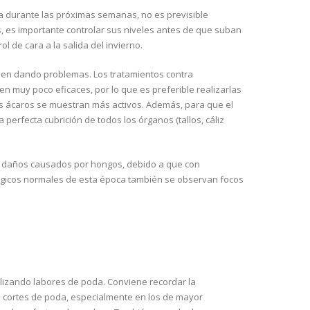
a durante las próximas semanas, no es previsible
s, es importante controlar sus niveles antes de que suban
l de cara a la salida del invierno.
guen dando problemas. Los tratamientos contra
n muy poco eficaces, por lo que es preferible realizarlas
os ácaros se muestran más activos. Además, para que el
perfecta cubrición de todos los órganos (tallos, cáliz
s daños causados por hongos, debido a que con
ngicos normales de esta época también se observan focos
alizando labores de poda. Conviene recordar la
os cortes de poda, especialmente en los de mayor