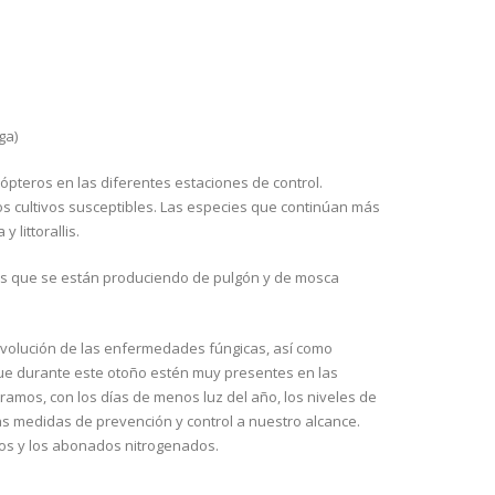
ga)
pteros en las diferentes estaciones de control.
os cultivos susceptibles. Las especies que continúan más
 littorallis.
ues que se están produciendo de pulgón y de mosca
evolución de las enfermedades fúngicas, así como
 que durante este otoño estén muy presentes en las
amos, con los días de menos luz del año, los niveles de
las medidas de prevención y control a nuestro alcance.
gos y los abonados nitrogenados.