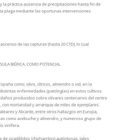
 la práctica ausencia de precipitaciones hasta fin de
esta plaga mediante las oportunas intervenciones
censo de las capturas (hasta 20 CTD), lo cual
SULA IBÉRICA, COMO POTENCIAL
aña como; olivo, cítricos, almendro o vid, en la
a distintas enfermedades (patologías) en estos cultivos.
s daños producidos sobre olivares centenarios del centro
vo”, con mortandad y arranque de miles de ejemplares
aleares y Alicante, entre otros hallazgos en Europa,
otras como acebuche y almendro, y numeroso grupo de
s vinífera.
 de cicadélidos (chicharritos) autóctonas, tales