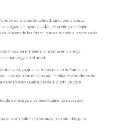
ención de aceites de calidad, tanto por la época
er conseguir la mayor cantidad de aceite y de mejor
del envero de los frutos, que es cuando el aceite es de
sico-químicos, se mantiene constante en un largo
a se mantenga en el árbol.
ás indicado, ya que los frutos no son dañados, en
tos. La recolección mecanizada mediante vibradores de
e daños y aconsejable desde el punto de vista
 método de recogida, es absolutamente necesario
almazara se realice con los mayores cuidados para