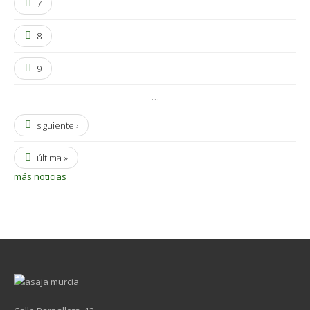
7
8
9
…
siguiente ›
última »
más noticias