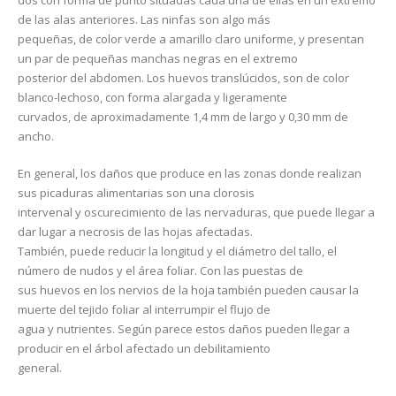
dos con forma de punto situadas cada una de ellas en un extremo
de las alas anteriores. Las ninfas son algo más
pequeñas, de color verde a amarillo claro uniforme, y presentan
un par de pequeñas manchas negras en el extremo
posterior del abdomen. Los huevos translúcidos, son de color
blanco-lechoso, con forma alargada y ligeramente
curvados, de aproximadamente 1,4 mm de largo y 0,30 mm de
ancho.
En general, los daños que produce en las zonas donde realizan
sus picaduras alimentarias son una clorosis
intervenal y oscurecimiento de las nervaduras, que puede llegar a
dar lugar a necrosis de las hojas afectadas.
También, puede reducir la longitud y el diámetro del tallo, el
número de nudos y el área foliar. Con las puestas de
sus huevos en los nervios de la hoja también pueden causar la
muerte del tejido foliar al interrumpir el flujo de
agua y nutrientes. Según parece estos daños pueden llegar a
producir en el árbol afectado un debilitamiento
general.