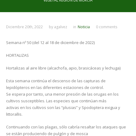
VEGETAL REGIÓN DE MURCIA
Diciembre 20th, 2022
by
agalvez
in
Noticia
0 comments
Semana nº 50 (del 12 al 18 de diciembre de 2022)
HORTALIZAS
Hortalizas al aire libre (alcachofa, apio, brasicáceas y lechuga)
Esta semana continúa el descenso de las capturas de
lepidópteros en las diferentes estaciones de control.
Se espera por tanto, una menor presión de las orugas en los
cultivos susceptibles. Las especies que continúan más
activas en los cultivos son las “plusias” y Spodoptera exigua y
littorallis.
Continuando con las plagas, sólo cabría resaltar los ataques que
se están produciendo de pulgón y de mosca