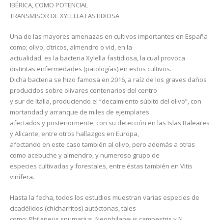
IBÉRICA, COMO POTENCIAL
TRANSMISOR DE XYLELLA FASTIDIOSA
Una de las mayores amenazas en cultivos importantes en España
como; olivo, cítricos, almendro o vid, en la
actualidad, es la bacteria Xylella fastidiosa, la cual provoca
distintas enfermedades (patologías) en estos cultivos.
Dicha bacteria se hizo famosa en 2016, a raíz de los graves daños
producidos sobre olivares centenarios del centro
y sur de Italia, produciendo el “decaimiento súbito del olivo”, con
mortandad y arranque de miles de ejemplares
afectados y posteriormente, con su detección en las Islas Baleares
y Alicante, entre otros hallazgos en Europa,
afectando en este caso también al olivo, pero además a otras
como acebuche y almendro, y numeroso grupo de
especies cultivadas y forestales, entre éstas también en Vitis
vinífera.
Hasta la fecha, todos los estudios muestran varias especies de
cicadélidos (chicharritos) autóctonas, tales
como; Philaneus spumarius, Neophilaneus campestris y N.