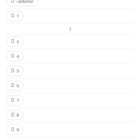
‹ anterior
1
2
3
4
5
6
7
8
9