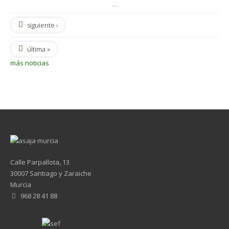
…
siguiente ›
última »
más noticias
Calle Parpallota, 13
30007 Santiago y Zaraiche
Murcia
968 28 41 88