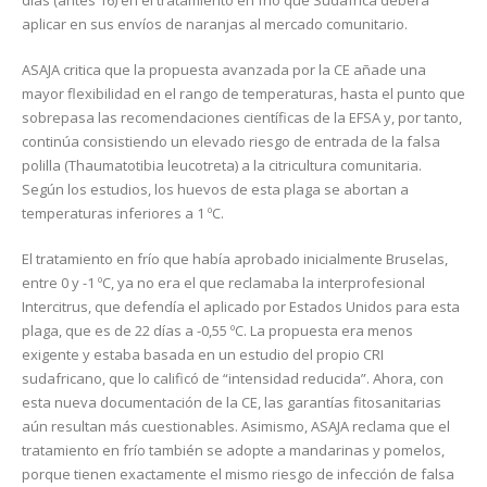
días (antes 16) en el tratamiento en frío que Sudáfrica deberá
aplicar en sus envíos de naranjas al mercado comunitario.
ASAJA critica que la propuesta avanzada por la CE añade una
mayor flexibilidad en el rango de temperaturas, hasta el punto que
sobrepasa las recomendaciones científicas de la EFSA y, por tanto,
continúa consistiendo un elevado riesgo de entrada de la falsa
polilla (Thaumatotibia leucotreta) a la citricultura comunitaria.
Según los estudios, los huevos de esta plaga se abortan a
temperaturas inferiores a 1 ºC.
El tratamiento en frío que había aprobado inicialmente Bruselas,
entre 0 y -1 ºC, ya no era el que reclamaba la interprofesional
Intercitrus, que defendía el aplicado por Estados Unidos para esta
plaga, que es de 22 días a -0,55 ºC. La propuesta era menos
exigente y estaba basada en un estudio del propio CRI
sudafricano, que lo calificó de “intensidad reducida”. Ahora, con
esta nueva documentación de la CE, las garantías fitosanitarias
aún resultan más cuestionables. Asimismo, ASAJA reclama que el
tratamiento en frío también se adopte a mandarinas y pomelos,
porque tienen exactamente el mismo riesgo de infección de falsa