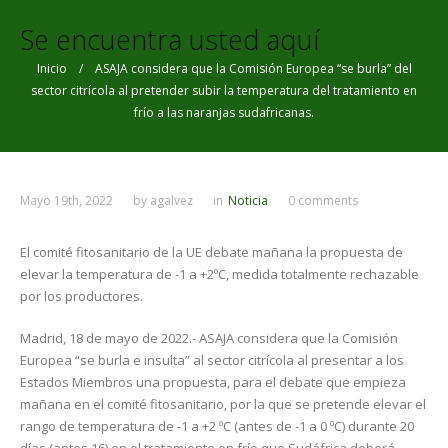
Se encuentra usted aquí
Inicio
/ ASAJA considera que la Comisión Europea “se burla” del
sector citrícola al pretender subir la temperatura del tratamiento en
frío a las naranjas sudafricanas.
Mayo 19th, 2022
by
agalvez
in
Noticia
0 comments
El comité fitosanitario de la UE debate mañana la propuesta de
elevar la temperatura de -1 a +2ºC, medida totalmente rechazable
por los productores.
Madrid, 18 de mayo de 2022.- ASAJA considera que la Comisión
Europea “se burla e insulta” al sector citrícola al presentar a los
Estados Miembros una propuesta, para el debate que empieza
mañana en el comité fitosanitario, por la que se pretende elevar el
rango de temperatura de -1 a +2 ºC (antes de -1 a 0 ºC) durante 20