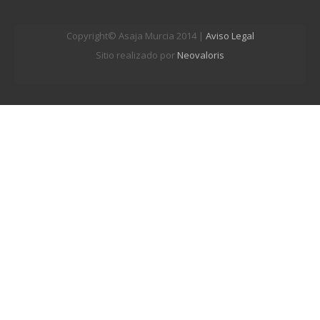
Copyright© Asaja Murcia 2014 |
Aviso Legal
Sitio realizado por
Neovaloris