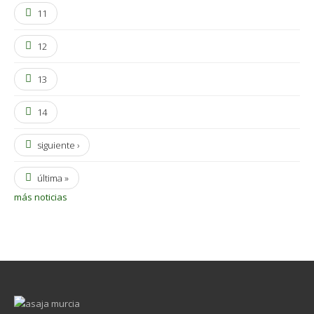
11
12
13
14
siguiente ›
última »
más noticias