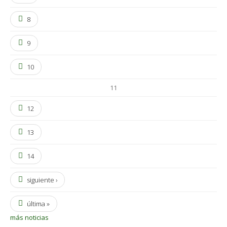
8
9
10
11
12
13
14
siguiente ›
última »
más noticias