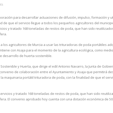
ts
boración para desarrollar actuaciones de difusión, impulso, formación y ut
dad de que el servicio llegue a todos los pequeños agricultores del municipi
vicios y tratado 168 toneladas de restos de poda, que han sido reutilizado
fera.
los agricultores de Murcia a usar las trituradoras de poda portátiles ad
ntiene con Asaja para el momento de la agricultura ecológica, como medi
e desarrollo de huerta sostenible.
Sostenible y Huerta, que dirige el edil Antonio Navarro, la Junta de Gobier
convenio de colaboración entre el Ayuntamiento y Asaja que permitirá des
la maquinaria portátil trituradora de poda, con la finalidad de que el servi
servicios y tratado 168 toneladas de restos de poda, que han sido reutiliz
sfera. El convenio aprobado hoy cuenta con una dotación económica de 50