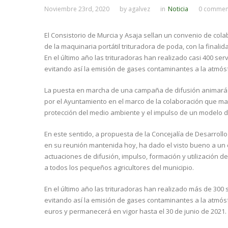
Noviembre 23rd, 2020
by
agalvez
in
Noticia
0 commen
El Consistorio de Murcia y Asaja sellan un convenio de cola
de la maquinaria portátil trituradora de poda, con la finali
En el último año las trituradoras han realizado casi 400 ser
evitando así la emisión de gases contaminantes a la atmós
La puesta en marcha de una campaña de difusión animará a 
por el Ayuntamiento en el marco de la colaboración que ma
protección del medio ambiente y el impulso de un modelo d
En este sentido, a propuesta de la Concejalía de Desarrollo 
en su reunión mantenida hoy, ha dado el visto bueno a un 
actuaciones de difusión, impulso, formación y utilización de 
a todos los pequeños agricultores del municipio.
En el último año las trituradoras han realizado más de 300 
evitando así la emisión de gases contaminantes a la atmó
euros y permanecerá en vigor hasta el 30 de junio de 2021.