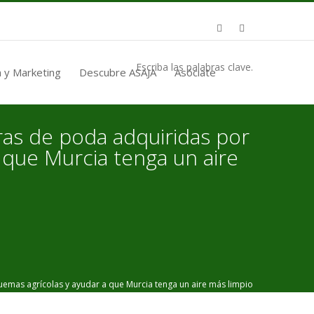
Escriba las palabras clave.
 y Marketing
Descubre ASAJA
Asóciate
ras de poda adquiridas por
 que Murcia tenga un aire
uemas agrícolas y ayudar a que Murcia tenga un aire más limpio