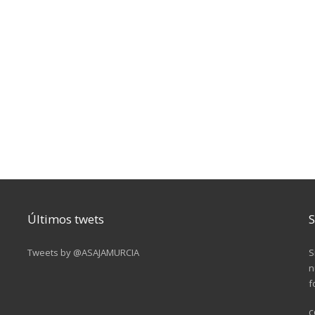
Últimos twets
S
Tweets by @ASAJAMURCIA
S
n
f
c