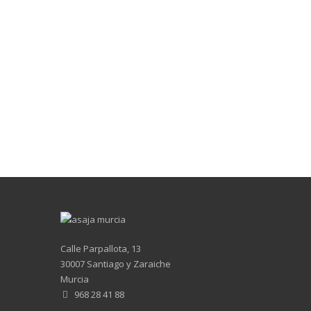
Calle Parpallota, 13
30007 Santiago y Zaraiche
Murcia
968 28 41 88