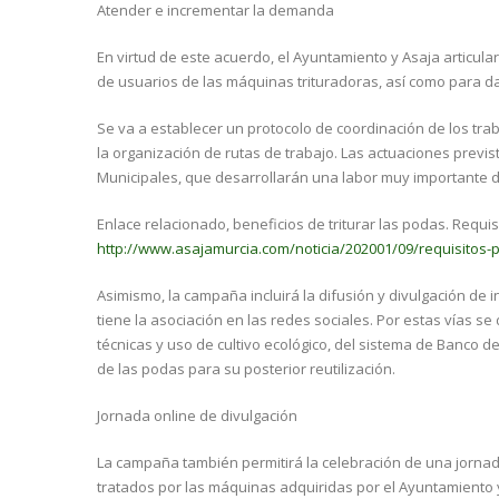
Atender e incrementar la demanda
En virtud de este acuerdo, el Ayuntamiento y Asaja articu
de usuarios de las máquinas trituradoras, así como para dar
Se va a establecer un protocolo de coordinación de los trab
la organización de rutas de trabajo. Las actuaciones previst
Municipales, que desarrollarán una labor muy importante de
Enlace relacionado, beneficios de triturar las podas. Requisit
http://www.asajamurcia.com/noticia/202001/09/requisitos-par
Asimismo, la campaña incluirá la difusión y divulgación de i
tiene la asociación en las redes sociales. Por estas vías s
técnicas y uso de cultivo ecológico, del sistema de Banco de
de las podas para su posterior reutilización.
Jornada online de divulgación
La campaña también permitirá la celebración de una jornad
tratados por las máquinas adquiridas por el Ayuntamiento y