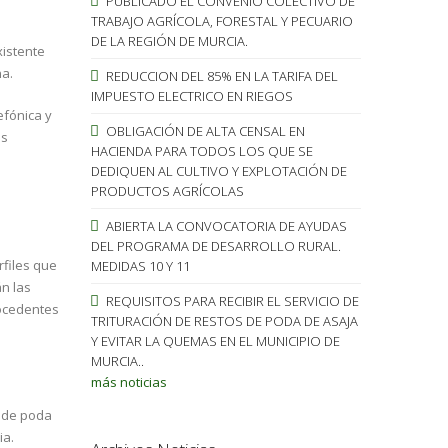
PUBLICADO EL CONVENIO COLECTIVO DE
TRABAJO AGRÍCOLA, FORESTAL Y PECUARIO
DE LA REGIÓN DE MURCIA.
xistente
na.
REDUCCION DEL 85% EN LA TARIFA DEL
IMPUESTO ELECTRICO EN RIEGOS
efónica y
OBLIGACIÓN DE ALTA CENSAL EN
as
HACIENDA PARA TODOS LOS QUE SE
DEDIQUEN AL CULTIVO Y EXPLOTACIÓN DE
PRODUCTOS AGRÍCOLAS
ABIERTA LA CONVOCATORIA DE AYUDAS
DEL PROGRAMA DE DESARROLLO RURAL.
rfiles que
MEDIDAS 10 Y 11
án las
REQUISITOS PARA RECIBIR EL SERVICIO DE
rocedentes
TRITURACIÓN DE RESTOS DE PODA DE ASAJA
Y EVITAR LA QUEMAS EN EL MUNICIPIO DE
MURCIA..
más noticias
s de poda
ia.