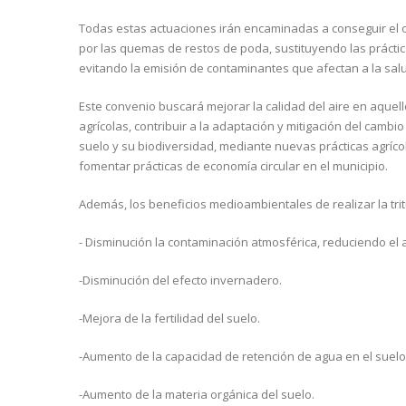
Todas estas actuaciones irán encaminadas a conseguir el ob
por las quemas de restos de poda, sustituyendo las prácti
evitando la emisión de contaminantes que afectan a la salu
Este convenio buscará mejorar la calidad del aire en aq
agrícolas, contribuir a la adaptación y mitigación del cambi
suelo y su biodiversidad, mediante nuevas prácticas agrícol
fomentar prácticas de economía circular en el municipio.
Además, los beneficios medioambientales de realizar la trit
- Disminución la contaminación atmosférica, reduciendo el 
-Disminución del efecto invernadero.
-Mejora de la fertilidad del suelo.
-Aumento de la capacidad de retención de agua en el suelo
-Aumento de la materia orgánica del suelo.