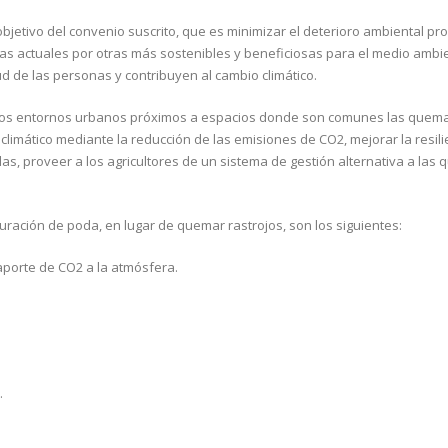
jetivo del convenio suscrito, que es minimizar el deterioro ambiental pr
cas actuales por otras más sostenibles y beneficiosas para el medio ambi
d de las personas y contribuyen al cambio climático.
uellos entornos urbanos próximos a espacios donde son comunes las quem
o climático mediante la reducción de las emisiones de CO2, mejorar la resili
as, proveer a los agricultores de un sistema de gestión alternativa a las
uración de poda, en lugar de quemar rastrojos, son los siguientes:
aporte de CO2 a la atmósfera.
.