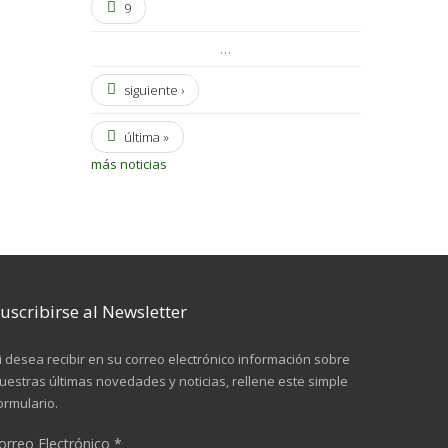
9
…
siguiente ›
última »
más noticias
uscribirse al Newsletter
i desea recibir en su correo electrónico información sobre
uestras últimas novedades y noticias, rellene este simple
ormulario.
orreo Electrónico
*