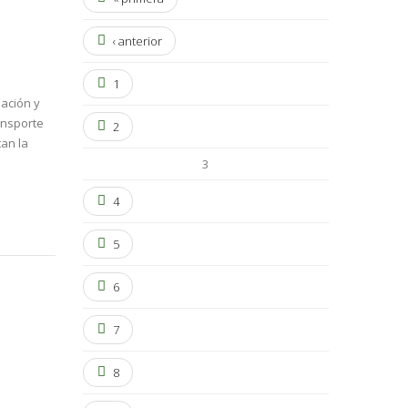
‹ anterior
1
ación y
ansporte
2
tan la
3
4
5
6
7
8