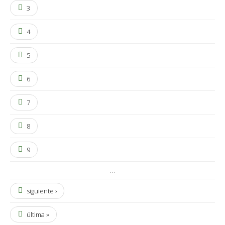
3
4
5
6
7
8
9
…
siguiente ›
última »