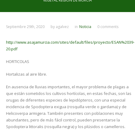
VEGETAL REGIÓN DE MURCIA
Septiembre 29th, 2020
by
agalvez
in
Noticia
0 comments
http://www.asajamurcia.com/sites/default/files/proyecto/ESAN%2039-
20.pdf
HORTICOLAS
Hortalizas al aire libre.
En ausencia de lluvias importantes, el mayor problema de plagas a
que están sometidos los cultivos hortícolas, en estas fechas, son las
orugas de diferentes especies de lepidópteros, con una especial
incidencia de Spodoptera exigua (rosquilla verde o gardama) y de
Helicoverpa armigera. También presentes con poblaciones muy
abundantes, pero de más fácil control, pueden presentarse la
Spodoptera littoralis (rosquilla negra) y los plúsidos o camelleros.