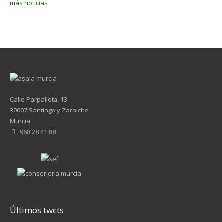
más noticias
Calle Parpallota, 13
30007 Santiago y Zaraiche
Murcia
968 28 41 88
Últimos twets