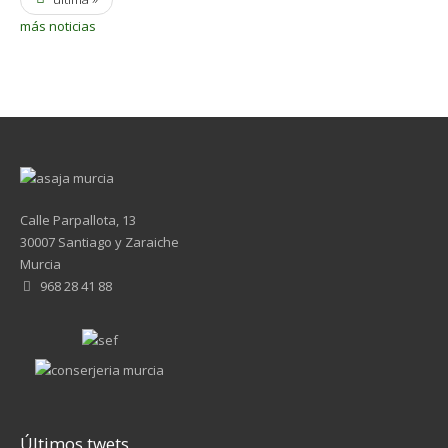
más noticias
Calle Parpallota, 13
30007 Santiago y Zaraiche
Murcia
968 28 41 88
Últimos twets