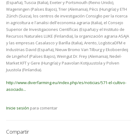
(España), Tuscia (Italia), Exeter y Portsmouth (Reino Unido),
Wageningen (Países Bajos), Trier (Alemania), Pècs (Hungría) y ETH
Zúrich (Suiza), los centros de investigación Consiglio per la ricerca
in agricoltura e l'analisi dell'economia agraria (Italia), el Consejo
Superior de Investigaciones Científicas (España) y el Instituto de
Recursos Naturales LUKE (Finlandia), la organización agraria ASAJA
y las empresas Casalasco y Barilla (Italia), Arento, LogísticaDFM e
Industrias David (España), Nieuw Bromo Van Tilburg y Ekoboerdeij
de Lingehof (Países Bajos), Weingut Dr. Frey (Alemania), Nedel-
Market KFT y Gere (Hungría) y Paavolan Kotijuustola y Polven
Juustola (Finlandia).
http://www.diverfarming.eu/index.php/es/noticias/571-el-cultivo-
asociado...
Inicie sesión
para comentar
Compartir