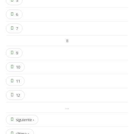
5
6
7
8
9
10
11
12
…
siguiente ›
última »