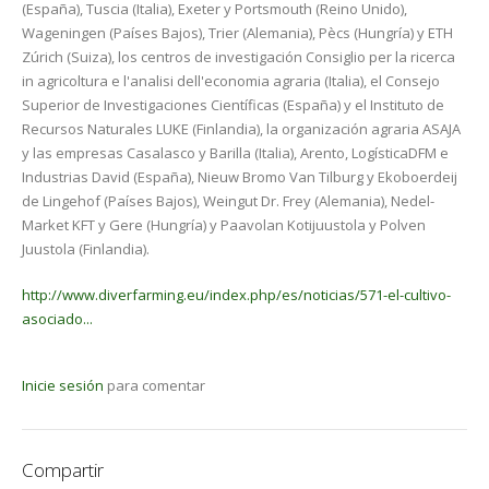
(España), Tuscia (Italia), Exeter y Portsmouth (Reino Unido),
Wageningen (Países Bajos), Trier (Alemania), Pècs (Hungría) y ETH
Zúrich (Suiza), los centros de investigación Consiglio per la ricerca
in agricoltura e l'analisi dell'economia agraria (Italia), el Consejo
Superior de Investigaciones Científicas (España) y el Instituto de
Recursos Naturales LUKE (Finlandia), la organización agraria ASAJA
y las empresas Casalasco y Barilla (Italia), Arento, LogísticaDFM e
Industrias David (España), Nieuw Bromo Van Tilburg y Ekoboerdeij
de Lingehof (Países Bajos), Weingut Dr. Frey (Alemania), Nedel-
Market KFT y Gere (Hungría) y Paavolan Kotijuustola y Polven
Juustola (Finlandia).
http://www.diverfarming.eu/index.php/es/noticias/571-el-cultivo-
asociado...
Inicie sesión
para comentar
Compartir