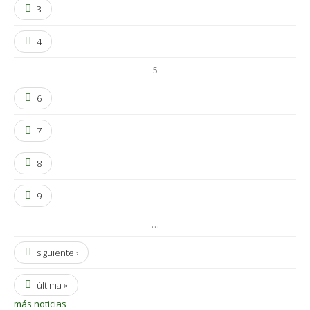
3
4
5
6
7
8
9
…
siguiente ›
última »
más noticias