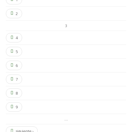
2
3
4
5
6
7
8
9
…
siguiente ›