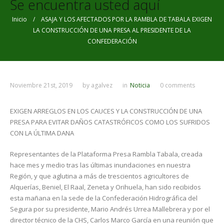
Se encuentra usted aquí
Inicio
/ ASAJA Y LOS AFECTADOS POR LA RAMBLA DE TABALA EXIGEN
LA CONSTRUCCIÓN DE UNA PRESA AL PRESIDENTE DE LA
CONFEDERACIÓN
Noviembre 21st, 2019
by
agalvez
in
Noticia
0 comments
EXIGEN ARREGLOS EN LOS CAUCES Y LA CONSTRUCCIÓN DE UNA
PRESA PARA EVITAR DAÑOS CATASTRÓFICOS COMO LOS SUFRIDOS
CON LA ÚLTIMA DANA
Representantes de la Plataforma Presa Rambla Tabala, creada
hace mes y medio tras las últimas inundaciones en nuestra
Región, y que aglutina a más de trescientos agricultores de
Alquerías, Beniel, El Raal, Zeneta y Orihuela, han sido recibidos
esta mañana en la sede de la Confederación Hidrográfica del
Segura por su presidente, Mario Andrés Urrea Mallebrera y por el
director técnico de la CHS, Carlos Marco García en una reunión que