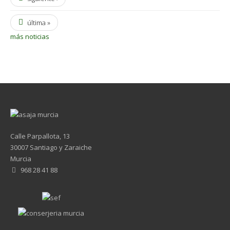
última »
más noticias
Calle Parpallota, 13
30007 Santiago y Zaraiche
Murcia
968 28 41 88