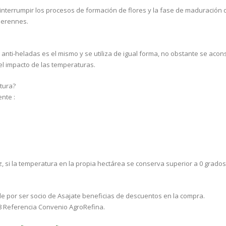
errumpir los procesos de formación de flores y la fase de maduración de
perennes.
s anti-heladas es el mismo y se utiliza de igual forma, no obstante se acon
 el impacto de las temperaturas.
tura?
nte :
, si la temperatura en la propia hectárea se conserva superior a 0 grados 
e por ser socio de Asajate beneficias de descuentos en la compra.
8 Referencia Convenio AgroRefina.