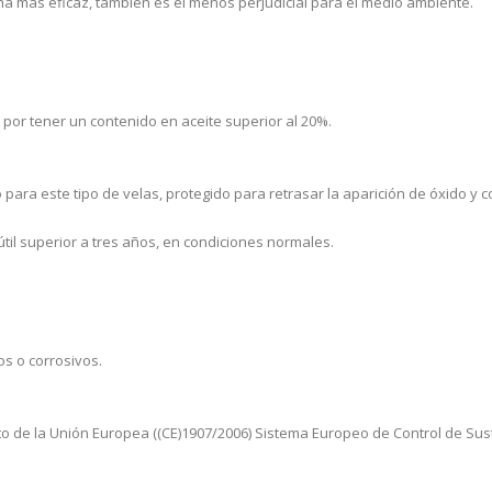
a más eficaz, también es el menos perjudicial para el medio ambiente.
por tener un contenido en aceite superior al 20%.
ra este tipo de velas, protegido para retrasar la aparición de óxido y c
útil superior a tres años, en condiciones normales.
os o corrosivos.
o de la Unión Europea ((CE)1907/2006) Sistema Europeo de Control de Sus