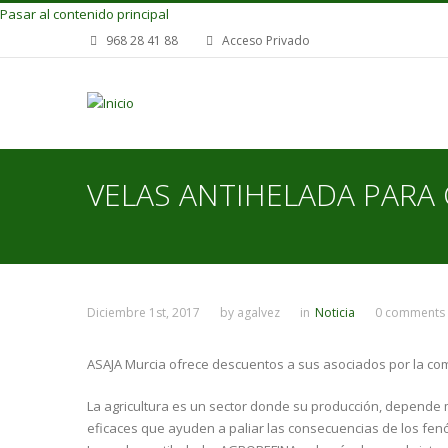
Pasar al contenido principal
968 28 41 88
Acceso Privado
VELAS ANTIHELADA PARA
Diciembre 1st, 2017
by
agalvez
in
Noticia
0 comments
ASAJA Murcia ofrece descuentos a sus asociados por la com
La agricultura es un sector donde su producción, depende 
eficaces que ayuden a paliar las consecuencias de los fe