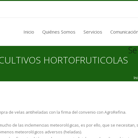
Inicio
Quiénes Somos
Servicios
Comunicación
Se
 CULTIVOS HORTOFRUTICOLAS
In
pra de velas antiheladas con la firma del convenio con AgroRefina.
mucho de las inclemencias meteorológicas, es por ello, que se necesitan,
nómenos meteorológicos adversos (heladas).