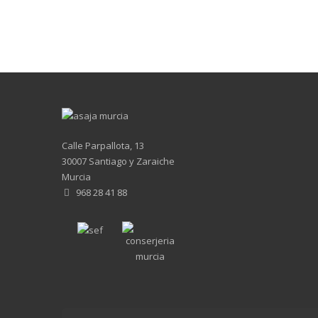
Calle Parpallota, 13
30007 Santiago y Zaraiche
Murcia
968 28 41 88