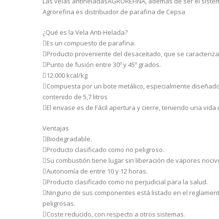
Las velas antiheladasAGROREFINA, además de ser el sistem
Agrorefina es distribuidor de parafina de Cepsa
¿Qué es la Vela Anti-Helada?
Es un compuesto de parafina.
Producto proveniente del desaceitado, que se caracteriza 
Punto de fusión entre 30º y 45º grados.
12.000 kcal/kg
Compuesta por un bote metálico, especialmente diseñado pa
contenido de 5,7 litros
El envase es de Fácil apertura y cierre, teniendo una vida 
Ventajas
Biodegradable.
Producto clasificado como no peligroso.
Su combustión tiene lugar sin liberación de vapores nociv
Autonomía de entre 10 y 12 horas.
Producto clasificado como no perjudicial para la salud.
Ninguno de sus componentes está listado en el reglament
peligrosas.
Coste reducido, con respecto a otros sistemas.