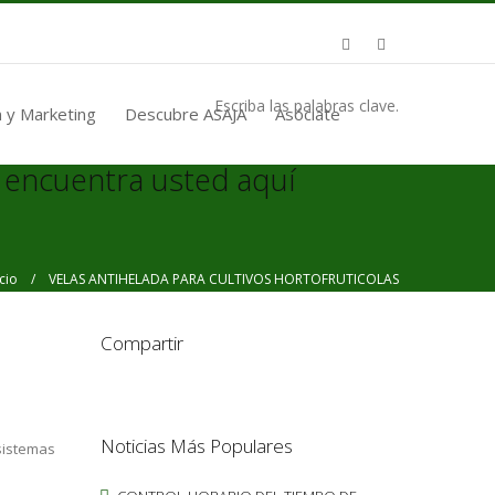
Escriba las palabras clave.
 y Marketing
Descubre ASAJA
Asóciate
 encuentra usted aquí
icio
/ VELAS ANTIHELADA PARA CULTIVOS HORTOFRUTICOLAS
Compartir
Noticias Más Populares
 sistemas