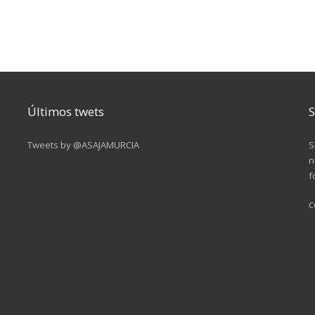
Últimos twets
S
Tweets by @ASAJAMURCIA
S
n
f
c