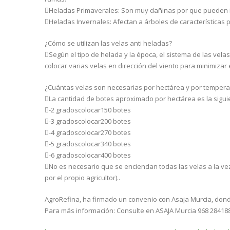
Heladas Primaverales: Son muy dañinas por que pueden int
Heladas Invernales: Afectan a árboles de características 
¿Cómo se utilizan las velas anti heladas?
Según el tipo de helada y la época, el sistema de las vela
colocar varias velas en dirección del viento para minimizar
¿Cuántas velas son necesarias por hectárea y por tempera
La cantidad de botes aproximado por hectárea es la siguie
-2 gradoscolocar150 botes
-3 gradoscolocar200 botes
-4 gradoscolocar270 botes
-5 gradoscolocar340 botes
-6 gradoscolocar400 botes
No es necesario que se enciendan todas las velas a la vez
por el propio agricultor)..
AgroRefina, ha firmado un convenio con Asaja Murcia, dond
Para más información: Consulte en ASAJA Murcia 968 28418