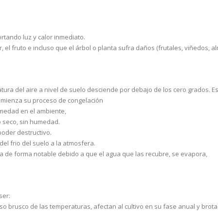
ortando luz y calor inmediato.
or, el fruto e incluso que el árbol o planta sufra daños (frutales, viñedos, 
ura del aire a nivel de suelo desciende por debajo de los cero grados. E
omienza su proceso de congelación
medad en el ambiente,
o seco, sin humedad.
poder destructivo.
el frio del suelo a la atmosfera.
a de forma notable debido a que el agua que las recubre, se evapora,
ser:
brusco de las temperaturas, afectan al cultivo en su fase anual y brota