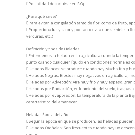
Posibilidad de incluirse en F.Op.
¿Para qué sirve?
Para evitar la congelación tanto de flor, como de fruto, ap
Proporciona luz y calor y por tanto evita que se hiele la fl
verduras, etc..)
Definición y tipos de Heladas
Entendemos la helada en la agricultura cuando la temperat
punto cuando cualquier líquido en condiciones normales c
Heladas Blancas: se produce cuando hay Mucho frio y hu
Heladas Negras: Efectos muy negativos en agricultura, fri
Heladas por Advección: Aire muy frio y muy espeso, gran 
Heladas por Radiacción, enfriamiento del suelo, traspaso d
Heladas por evaporación: La temperatura de la planta Baj
característico del amanecer.
Heladas Época del año
Según la época en que se producen, las heladas pueden 
Heladas Otoñales: Son frecuentes cuando hay un descenso 
ramas.