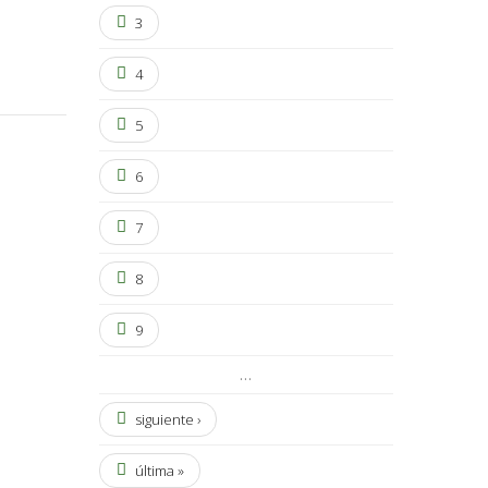
3
4
5
6
7
8
9
…
siguiente ›
última »