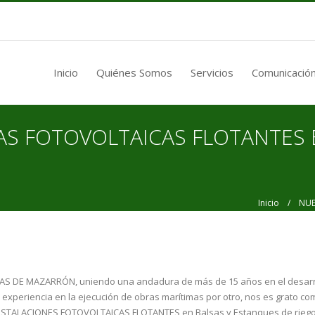
Inicio
Quiénes Somos
Servicios
Comunicación
AS FOTOVOLTAICAS FLOTANTES 
Inicio
/ NUEVO
S DE MAZARRÓN, uniendo una andadura de más de 15 años en el desarr
 experiencia en la ejecución de obras marítimas por otro, nos es grato co
 INSTALACIONES FOTOVOLTAICAS FLOTANTES en Balsas y Estanques de riego