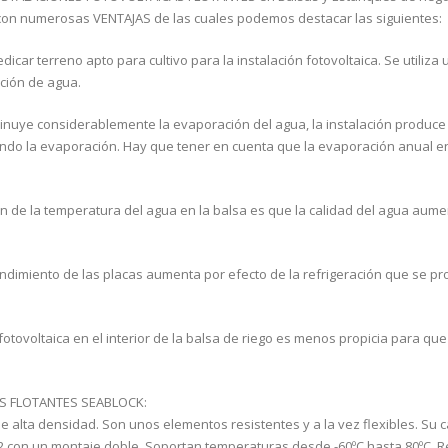
con numerosas VENTAJAS de las cuales podemos destacar las siguientes:
icar terreno apto para cultivo para la instalación fotovoltaica. Se utiliza
ación de agua.
minuye considerablemente la evaporación del agua, la instalación produc
ando la evaporación. Hay que tener en cuenta que la evaporación anual e
ón de la temperatura del agua en la balsa es que la calidad del agua aume
 rendimiento de las placas aumenta por efecto de la refrigeración que se p
 fotovoltaica en el interior de la balsa de riego es menos propicia para que
AS FLOTANTES SEABLOCK:
de alta densidad. Son unos elementos resistentes y a la vez flexibles. Su 
m2 con un montaje doble. Soportan temperaturas desde -60ºC hasta 80ºC. R