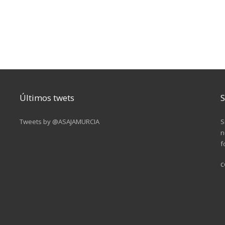
Últimos twets
S
Tweets by @ASAJAMURCIA
S
n
f
c