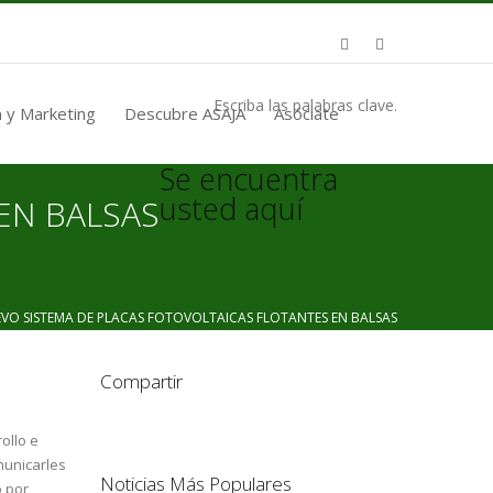
Escriba las palabras clave.
 y Marketing
Descubre ASAJA
Asóciate
Se encuentra
usted aquí
EN BALSAS
 SISTEMA DE PLACAS FOTOVOLTAICAS FLOTANTES EN BALSAS
Compartir
ollo e
municarles
Noticias Más Populares
 por