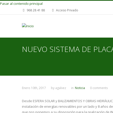
Pasar al contenido principal
968 28 41 88
Acceso Privado
NUEVO SISTEMA DE PLAC
Enero 10th, 2017
by
agalvez
in
Noticia
0 comments
Desde ESFERA SOLAR y BALIZAMIENTOS Y OBRAS HIDRÁULICA
instalación de energías renovables por un lado y 8 años de
que nos ponemos a su disposición para la realización de