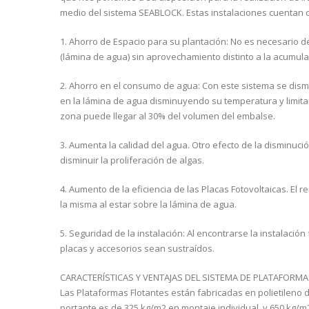
medio del sistema SEABLOCK. Estas instalaciones cuentan 
1. Ahorro de Espacio para su plantación: No es necesario ded
(lámina de agua) sin aprovechamiento distinto a la acumul
2. Ahorro en el consumo de agua: Con este sistema se dis
en la lámina de agua disminuyendo su temperatura y limit
zona puede llegar al 30% del volumen del embalse.
3. Aumenta la calidad del agua. Otro efecto de la disminuci
disminuir la proliferación de algas.
4. Aumento de la eficiencia de las Placas Fotovoltaicas. El
la misma al estar sobre la lámina de agua.
5. Seguridad de la instalación: Al encontrarse la instalación
placas y accesorios sean sustraídos.
CARACTERÍSTICAS Y VENTAJAS DEL SISTEMA DE PLATAFORM
Las Plataformas Flotantes están fabricadas en polietileno 
portante es de 325 kg/m2 en montaje individual, y 650 kg/