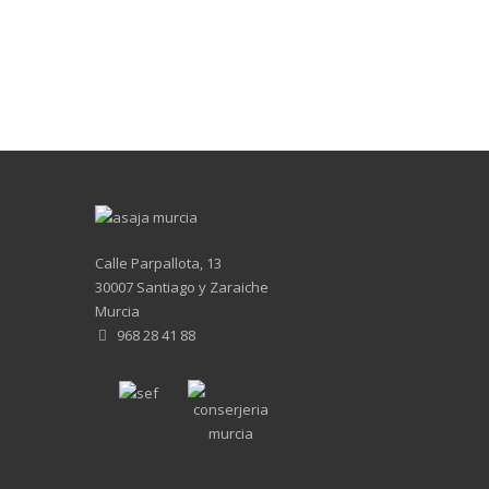
Calle Parpallota, 13
30007 Santiago y Zaraiche
Murcia
968 28 41 88