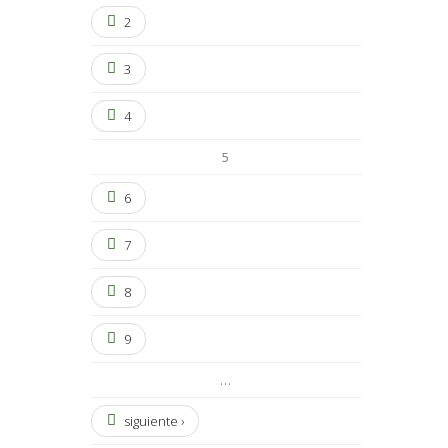
2
3
4
5
6
7
8
9
…
siguiente ›