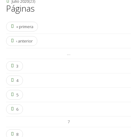
Julio 2020
(23)
Páginas
« primera
‹ anterior
…
3
4
5
6
7
8