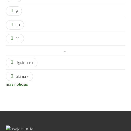
9
10
11
…
siguiente ›
última »
más noticias