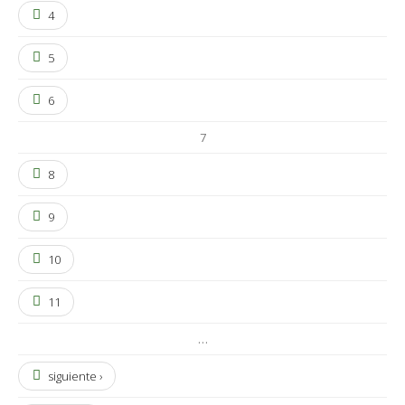
4
5
6
7
8
9
10
11
…
siguiente ›