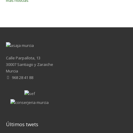
más noticias
Calle Parpallota, 13
30007 Santiago y Zaraiche
Murcia
968 28 41 88
Últimos twets