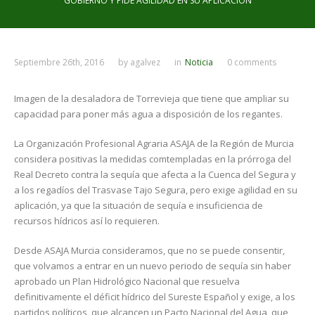
GOBIERNO Y PIDE AGILIDAD EN SU APLICACIÓN
Septiembre 26th, 2016
by
agalvez
in
Noticia
0 comments
Imagen de la desaladora de Torrevieja que tiene que ampliar su
capacidad para poner más agua a disposición de los regantes.
La Organización Profesional Agraria ASAJA de la Región de Murcia
considera positivas la medidas comtempladas en la prórroga del
Real Decreto contra la sequía que afecta a la Cuenca del Segura y
a los regadíos del Trasvase Tajo Segura, pero exige agilidad en su
aplicación, ya que la situación de sequía e insuficiencia de
recursos hídricos así lo requieren.
Desde ASAJA Murcia consideramos, que no se puede consentir,
que volvamos a entrar en un nuevo periodo de sequía sin haber
aprobado un Plan Hidrológico Nacional que resuelva
definitivamente el déficit hídrico del Sureste Español y exige, a los
partidos políticos, que alcancen un Pacto Nacional del Agua, que