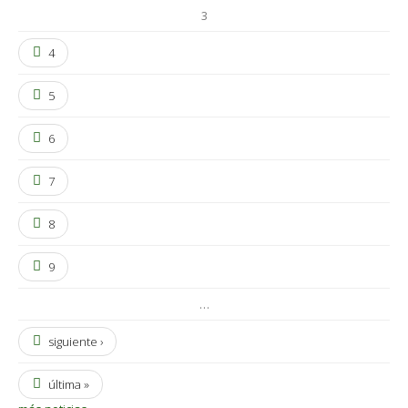
3
4
5
6
7
8
9
…
siguiente ›
última »