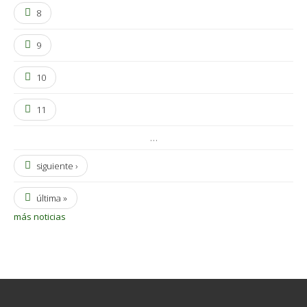
8
9
10
11
…
siguiente ›
última »
más noticias