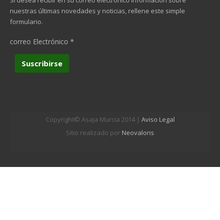
Si desea recibir en su correo electrónico información sobre
nuestras últimas novedades y noticias, rellene este simple
formulario.
correo Electrónico
*
Copyright© Asaja Murcia 2014 |
Aviso Legal
Sitio realizado por
Neovaloris