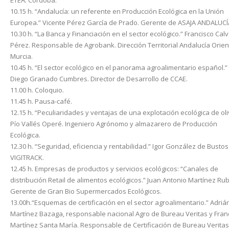
ETEA. Córdoba.
10.15 h. “Andalucía: un referente en Producción Ecológica en la Unión
Europea.” Vicente Pérez García de Prado. Gerente de ASAJA ANDALUCÍ
10.30 h. “La Banca y Financiación en el sector ecológico.” Francisco Cal
Pérez. Responsable de Agrobank. Dirección Territorial Andalucía Orien
Murcia.
10.45 h. “El sector ecológico en el panorama agroalimentario español.”
Diego Granado Cumbres. Director de Desarrollo de CCAE.
11.00 h. Coloquio.
11.45 h. Pausa-café.
12.15 h. “Peculiaridades y ventajas de una explotación ecológica de oli
Pío Vallés Operé. Ingeniero Agrónomo y almazarero de Producción
Ecológica.
12.30 h. “Seguridad, eficiencia y rentabilidad.” Igor González de Bustos
VIGITRACK.
12.45 h. Empresas de productos y servicios ecológicos: “Canales de
distribución Retail de alimentos ecológicos.” Juan Antonio Martínez Rub
Gerente de Gran Bio Supermercados Ecológicos.
13.00h.“Esquemas de certificación en el sector agroalimentario.” Adriá
Martínez Bazaga, responsable nacional Agro de Bureau Veritas y Fran
Martínez Santa María. Responsable de Certificación de Bureau Verita