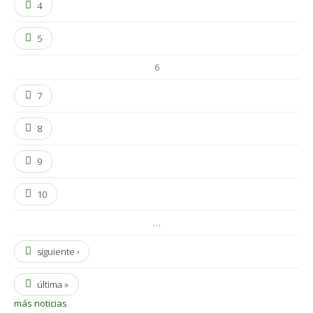
4
5
6
7
8
9
10
…
siguiente ›
última »
más noticias