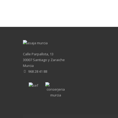
Calle Parpallota, 13
30007 Santiago y Zaraiche
Murcia
968 28 41 88