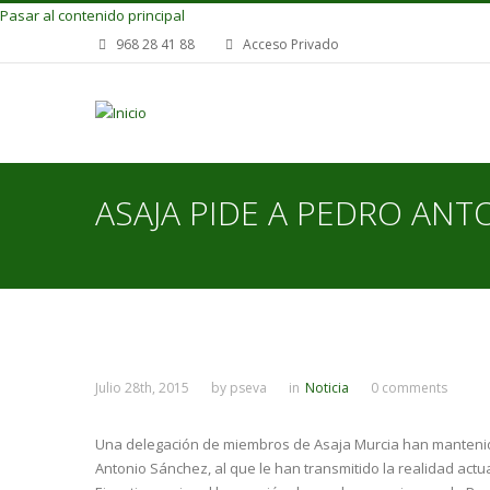
Pasar al contenido principal
968 28 41 88
Acceso Privado
ASAJA PIDE A PEDRO ANT
Julio 28th, 2015
by
pseva
in
Noticia
0 comments
Una delegación de miembros de Asaja Murcia han mantenid
Antonio Sánchez, al que le han transmitido la realidad act