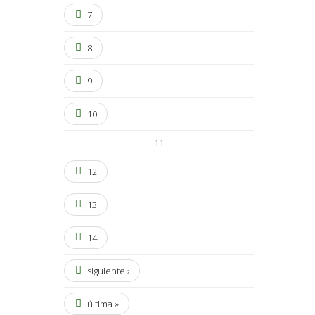
7
8
9
10
11
12
13
14
siguiente ›
última »