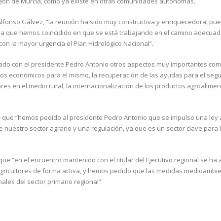
Región de Murcia, como ya existe en otras comunidades autónomas.
 Alfonso Gálvez, “la reunión ha sido muy constructiva y enriquecedora, p
 la que hemos coincidido en que se está trabajando en el camino adecuado
n la mayor urgencia el Plan Hidrológico Nacional”.
zado con el presidente Pedro Antonio otros aspectos muy importantes com
ndos económicos para el mismo, la recuperación de las ayudas para el seg
ores en el medio rural, la internacionalización de los productos agroalime
que “hemos pedido al presidente Pedro Antonio que se impulse una ley 
 nuestro sector agrario y una regulación, ya que es un sector clave para 
e “en el encuentro mantenido con el titular del Ejecutivo regional se ha
s agricultores de forma activa, y hemos pedido que las medidas medioambi
les del sector primario regional”.