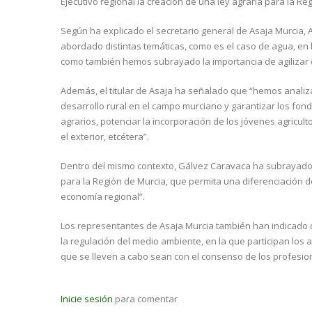
Ejecutivo regional la creación de una ley agraria para la 
Según ha explicado el secretario general de Asaja Murcia,
abordado distintas temáticas, como es el caso de agua, en
como también hemos subrayado la importancia de agilizar co
Además, el titular de Asaja ha señalado que “hemos anali
desarrollo rural en el campo murciano y garantizar los fo
agrarios, potenciar la incorporación de los jóvenes agricult
el exterior, etcétera”.
Dentro del mismo contexto, Gálvez Caravaca ha subrayado 
para la Región de Murcia, que permita una diferenciación de
economía regional”.
Los representantes de Asaja Murcia también han indicado qu
la regulación del medio ambiente, en la que participan lo
que se lleven a cabo sean con el consenso de los profesiona
Inicie sesión
para comentar