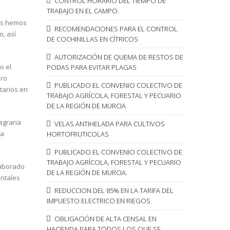
CONTROL HORARIO DEL TIEMPO DE
TRABAJO EN EL CAMPO.
ues hemos
RECOMENDACIONES PARA EL CONTROL
, así
DE COCHINILLAS EN CÍTRICOS
AUTORIZACIÓN DE QUEMA DE RESTOS DE
o el
PODAS PARA EVITAR PLAGAS
uro
PUBLICADO EL CONVENIO COLECTIVO DE
ntarios en
TRABAJO AGRÍCOLA, FORESTAL Y PECUARIO
DE LA REGIÓN DE MURCIA
agraria
VELAS ANTIHELADA PARA CULTIVOS
la
HORTOFRUTICOLAS
PUBLICADO EL CONVENIO COLECTIVO DE
TRABAJO AGRÍCOLA, FORESTAL Y PECUARIO
 aborado
DE LA REGIÓN DE MURCIA.
entales
REDUCCION DEL 85% EN LA TARIFA DEL
IMPUESTO ELECTRICO EN RIEGOS
OBLIGACIÓN DE ALTA CENSAL EN
HACIENDA PARA TODOS LOS QUE SE