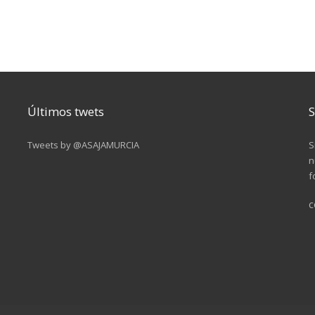
Últimos twets
S
Tweets by @ASAJAMURCIA
S
n
f
c