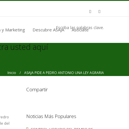
Escriba las palabras clave.
 y Marketing
Descubre ASAJA
Asóciate
ra usted aquí
Inicio
/ ASAJA PIDE A PEDRO ANTONIO UNA LEY AGRARIA
Compartir
Noticias Más Populares
Pedro
le del