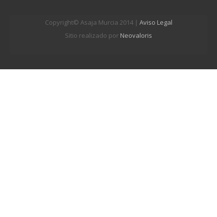
Copyright© Asaja Murcia 2014 |
Aviso Legal
Sitio realizado por
Neovaloris