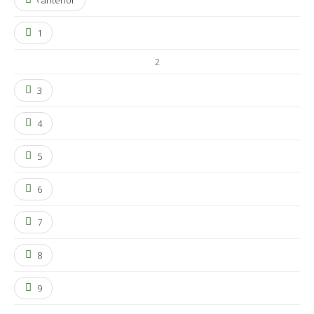
‹ anterior
1
2
3
4
5
6
7
8
9