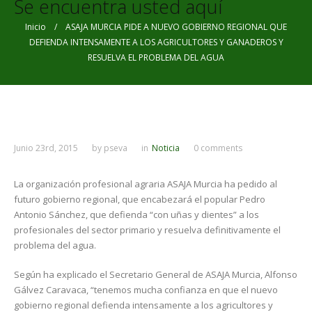
Se encuentra usted aquí
Inicio
/ ASAJA MURCIA PIDE A NUEVO GOBIERNO REGIONAL QUE
DEFIENDA INTENSAMENTE A LOS AGRICULTORES Y GANADEROS Y
RESUELVA EL PROBLEMA DEL AGUA
Junio 23rd, 2015
by
pseva
in
Noticia
0 comments
La organización profesional agraria ASAJA Murcia ha pedido al
futuro gobierno regional, que encabezará el popular Pedro
Antonio Sánchez, que defienda “con uñas y dientes” a los
profesionales del sector primario y resuelva definitivamente el
problema del agua.
Según ha explicado el Secretario General de ASAJA Murcia, Alfonso
Gálvez Caravaca, “tenemos mucha confianza en que el nuevo
gobierno regional defienda intensamente a los agricultores y