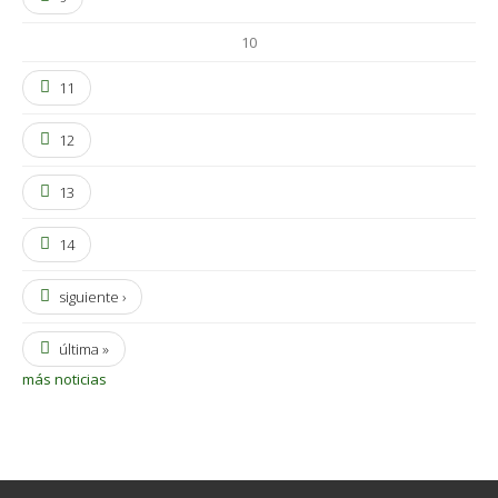
10
11
12
13
14
siguiente ›
última »
más noticias