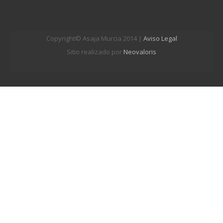
Copyright© Asaja Murcia 2014 |
Aviso Legal
Sitio realizado por
Neovaloris