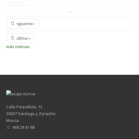
…
siguiente ›
última »
más noticias
Calle Parpallota, 13
30007 Santiago y Zaraiche
Murcia
968 28 41 88