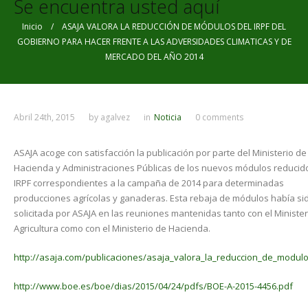
Se encuentra usted aquí
Inicio
/ ASAJA VALORA LA REDUCCIÓN DE MÓDULOS DEL IRPF DEL
GOBIERNO PARA HACER FRENTE A LAS ADVERSIDADES CLIMATICAS Y DE
MERCADO DEL AÑO 2014
Abril 24th, 2015
by
agalvez
in
Noticia
0 comments
ASAJA acoge con satisfacción la publicación por parte del Ministerio de
Hacienda y Administraciones Públicas de los nuevos módulos reducid
IRPF correspondientes a la campaña de 2014 para determinadas
producciones agrícolas y ganaderas. Esta rebaja de módulos había si
solicitada por ASAJA en las reuniones mantenidas tanto con el Minister
Agricultura como con el Ministerio de Hacienda.
http://asaja.com/publicaciones/asaja_valora_la_reduccion_de_modulos
http://www.boe.es/boe/dias/2015/04/24/pdfs/BOE-A-2015-4456.pdf