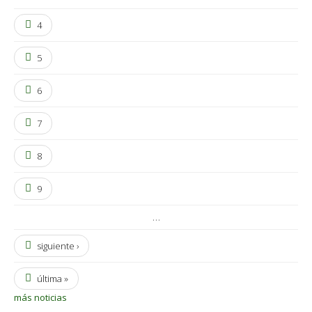
4
5
6
7
8
9
…
siguiente ›
última »
más noticias