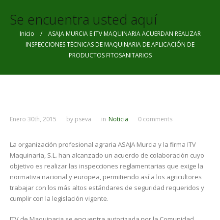
Se encuentra usted aquí
Inicio
/ ASAJA MURCIA E ITV MAQUINARIA ACUERDAN REALIZAR
INSPECCIONES TÉCNICAS DE MAQUINARIA DE APLICACIÓN DE
PRODUCTOS FITOSANITARIOS
Enero 30th, 2015
by
pseva
in
Noticia
0 comments
La organización profesional agraria ASAJA Murcia y la firma ITV
Maquinaria, S.L. han alcanzado un acuerdo de colaboración cuyo
objetivo es realizar las inspecciones reglamentarias que exige la
normativa nacional y europea, permitiendo así a los agricultores
trabajar con los más altos estándares de seguridad requeridos y
cumplir con la legislación vigente.
ITV de Maquinaria se encuentra autorizada por la Comunidad