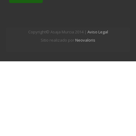
Copyright© Asaja Murcia 2014 |
Aviso Legal
Sitio realizado por
Neovaloris