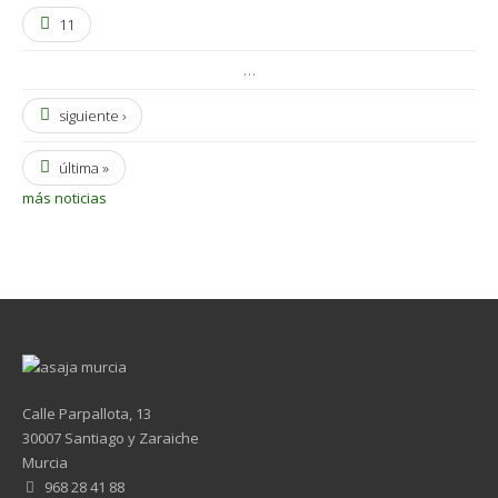
11
…
siguiente ›
última »
más noticias
Calle Parpallota, 13
30007 Santiago y Zaraiche
Murcia
968 28 41 88