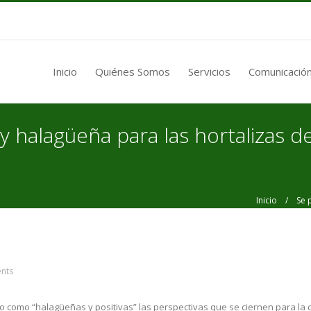
Inicio
Quiénes Somos
Servicios
Comunicación
halagüeña para las hortalizas d
Inicio
/ Se pr
nts
o como “halagüeñas y positivas” las perspectivas que se ciernen para l