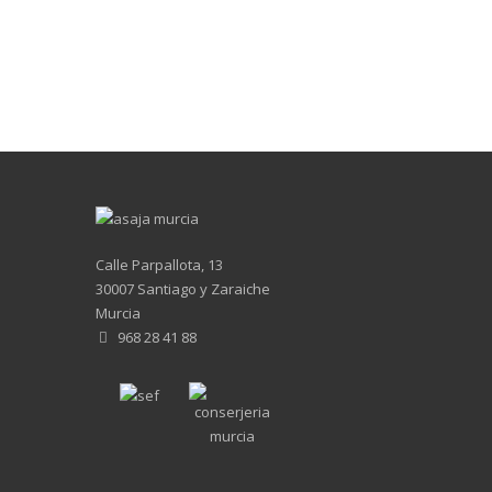
Calle Parpallota, 13
30007 Santiago y Zaraiche
Murcia
968 28 41 88