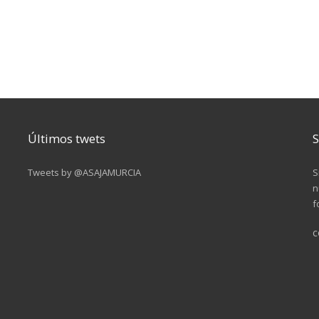
Últimos twets
S
Tweets by @ASAJAMURCIA
S
n
f
c