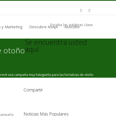
Escriba las palabras clave.
 y Marketing
Descubre ASAJA
Asóciate
Se encuentra usted
aquí
e otoño
evé una campaña muy halagüeña para las hortalizas de otoño
Compartir
Noticias Más Populares
a campaña