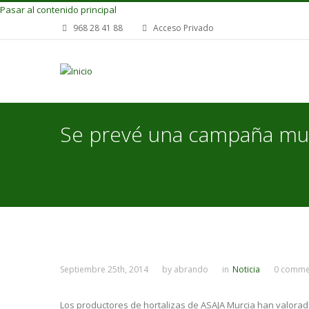
Pasar al contenido principal
968 28 41 88
Acceso Privado
Se prevé una campaña muy 
Septiembre 25th, 2014
by
abrando
in
Noticia
0 comme
Los productores de hortalizas de ASAJA Murcia han valorad