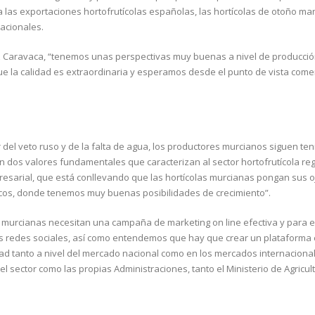
 a las exportaciones hortofrutícolas españolas, las hortícolas de otoño m
nacionales.
ez Caravaca, “tenemos unas perspectivas muy buenas a nivel de producció
ue la calidad es extraordinaria y esperamos desde el punto de vista come
 del veto ruso y de la falta de agua, los productores murcianos siguen te
n dos valores fundamentales que caracterizan al sector hortofrutícola reg
presarial, que está conllevando que las hortícolas murcianas pongan sus o
icos, donde tenemos muy buenas posibilidades de crecimiento”.
s murcianas necesitan una campaña de marketing on line efectiva y para e
as redes sociales, así como entendemos que hay que crear un plataforma
ad tanto a nivel del mercado nacional como en los mercados internacional
el sector como las propias Administraciones, tanto el Ministerio de Agricu