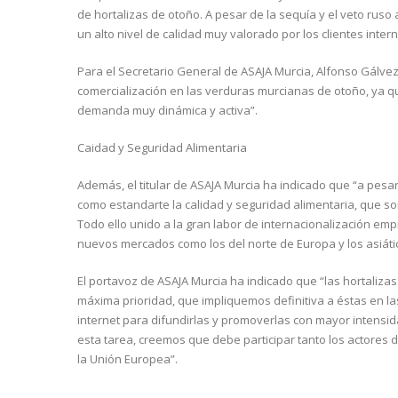
de hortalizas de otoño. A pesar de la sequía y el veto ruso
un alto nivel de calidad muy valorado por los clientes inter
Para el Secretario General de ASAJA Murcia, Alfonso Gálv
comercialización en las verduras murcianas de otoño, ya q
demanda muy dinámica y activa”.
Caidad y Seguridad Alimentaria
Además, el titular de ASAJA Murcia ha indicado que “a pesar
como estandarte la calidad y seguridad alimentaria, que so
Todo ello unido a la gran labor de internacionalización em
nuevos mercados como los del norte de Europa y los asiát
El portavoz de ASAJA Murcia ha indicado que “las hortaliza
máxima prioridad, que impliquemos definitiva a éstas en l
internet para difundirlas y promoverlas con mayor intensid
esta tarea, creemos que debe participar tanto los actores d
la Unión Europea”.