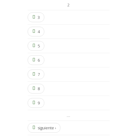
2
3
4
5
6
7
8
9
…
siguiente ›