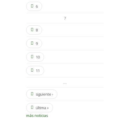
6
7
8
9
10
11
…
siguiente ›
última »
más noticias