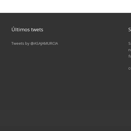
Últimos twets
S
Tweets by @ASAJAMURCIA
S
n
f
c