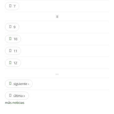
7
8
9
10
11
12
…
siguiente ›
última »
más noticias